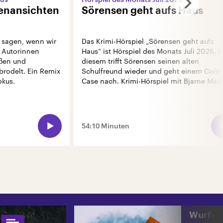
nenansichten
Sörensen geht aufs Haus
 sagen, wenn wir
Das Krimi-Hörspiel „Sörensen geht aufs
 Autorinnen
Haus“ ist Hörspiel des Monats Juli 2026. I
ußen und
diesem trifft Sörensen seinen alten
brodelt. Ein Remix
Schulfreund wieder und geht einem Cold
okus.
Case nach. Krimi-Hörspiel mit Bjarne Mäde
54:10 Minuten
Wurfse