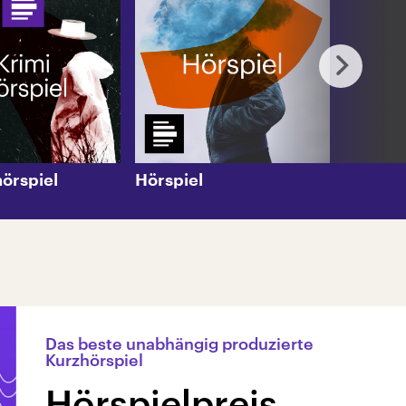
hörspiel
Hörspiel
Das beste unabhängig produzierte
Kurzhörspiel
Hörspielpreis