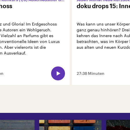
hoss
doku drops 15: In
z und Gloria! Im Erdgeschoss
Was kann uns unser Körper
e Autoren ein Wohlgeruch.
ganz genau hinhören? Drei
Vielzahl an Parfums gibt es
kehren das Innere nach A
konventionelle Ideen von Luxus
betrachten, was im Körper 
. Aber vielerorts ist die
aus alten und neuen Kurzd
m Ausverkauf.
en
27:38 Minuten