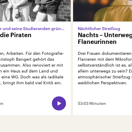
Ein Professor und seine Studierenden gründen ein Hausprojekt
Nächtlicher Streifzug
 die Piraten
Nachts – Unterweg
Flaneurinnen
n, Arbeiten. Für den Fotografie-
Drei Frauen dokumentieren 
hristoph Bangert gehört das
Flanieren mit dem Mikrofo
zusammen. Also renoviert er mit
selbstverständlich ist es, a
n ein Haus auf dem Land und
allein unterwegs zu sein? E
 eine WG. Doch was als radikale
atmosphärischer Streifzug
 bringt ihm bald viel Kritik ein.
weiblichen Perspektiven.
en
53:03 Minuten