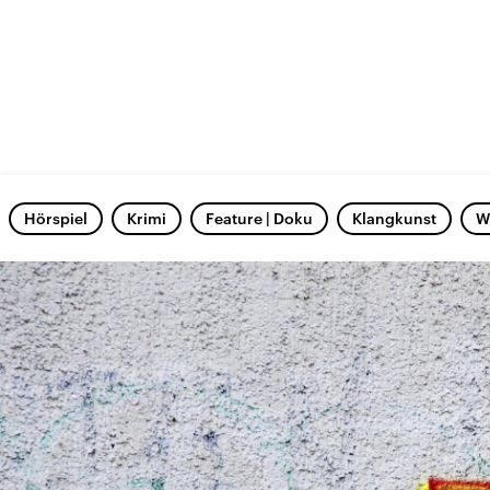
Hörspiel
Krimi
Feature | Doku
Klangkunst
W