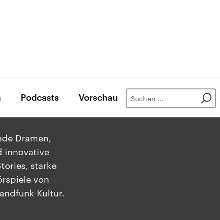
n
Podcasts
Vorschau
ende Dramen,
 innovative
tories, starke
rspiele von
andfunk Kultur.