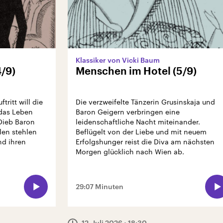
Klassiker von Vicki Baum
/9)
Menschen im Hotel (5/9)
ritt will die
Die verzweifelte Tänzerin Grusinskaja und
 das Leben
Baron Geigern verbringen eine
Dieb Baron
leidenschaftliche Nacht miteinander.
rlen stehlen
Beflügelt von der Liebe und mit neuem
nd ihren
Erfolgshunger reist die Diva am nächsten
Morgen glücklich nach Wien ab.
29:07 Minuten
12. Juli 2026
• 18:30