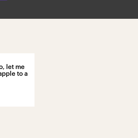
o, let me
apple to a