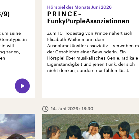
Hörspiel des Monats Juni 2026
/9)
P R I N C E –
FunkyPurpleAssoziationen
t um seine
Zum 10. Todestag von Prince nähert sich
Stenotypistin
Elisabeth Weilenmann dem
in will
Ausnahmekünstler assoziativ – verwoben m
ng sagen,
der Geschichte einer Bewunderin. Ein
gen
Hörspiel über musikalisches Genie, radikale
Eigenständigkeit und jenen Funk, der sich
nicht denken, sondern nur fühlen lässt.
14. Juni 2026
• 18:30