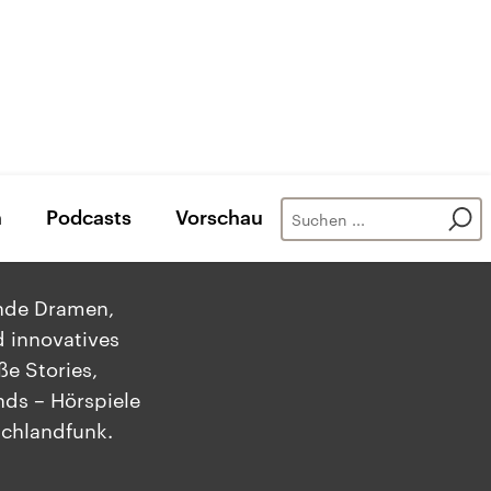
n
Podcasts
Vorschau
ende Dramen,
 innovatives
ße Stories,
ds – Hörspiele
chlandfunk.