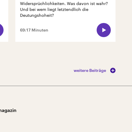
Widersprüchlichkeiten. Was davon ist wahr?
Und bei wem liegt letztendlich die
Deutungshoheit?
69:17 Minuten
weitere Beiträge
magazin