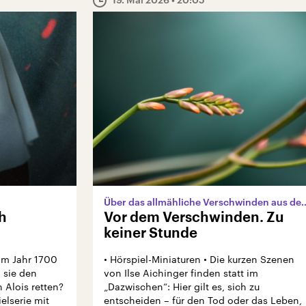
Über das allmähliche Versch
h
Vor dem Verschwinden. Zu
keiner Stunde
im Jahr 1700
• Hörspiel-Miniaturen • Die kurzen Szenen
 sie den
von Ilse Aichinger finden statt im
Alois retten?
„Dazwischen“: Hier gilt es, sich zu
elserie mit
entscheiden – für den Tod oder das Leben,