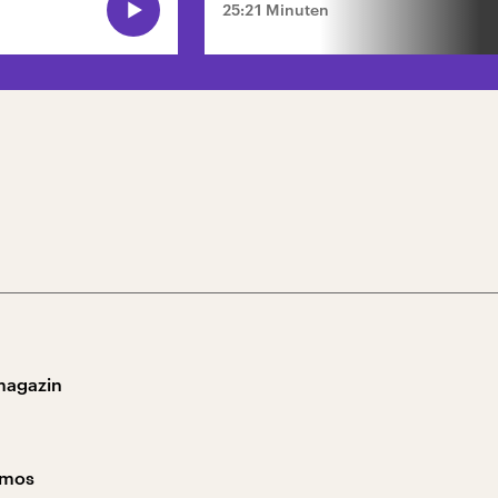
25:21 Minuten
magazin
smos