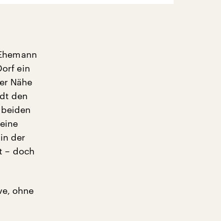
r Ehemann
Dorf ein
der Nähe
ädt den
n beiden
 eine
in der
t – doch
ve, ohne