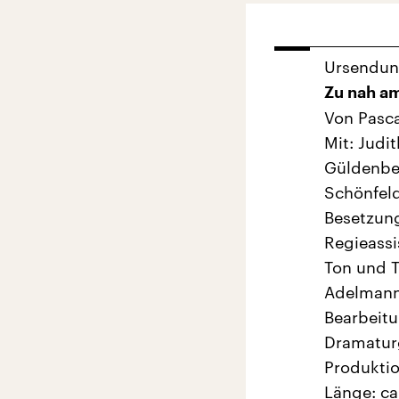
Ursendu
Zu nah a
Von Pasca
Mit: Judi
Güldenber
Schönfeld
Besetzun
Regieassi
Ton und T
Adelman
Bearbeitu
Dramatur
Produktio
Länge: ca