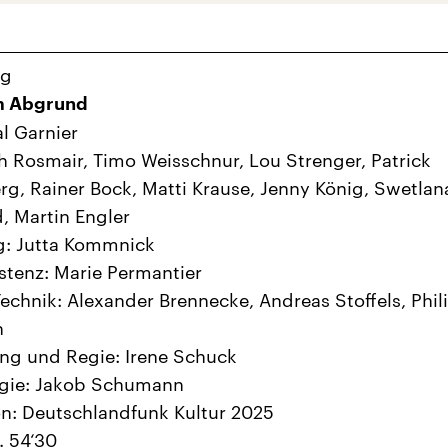
ng
m Abgrund
l Garnier
th Rosmair, Timo Weisschnur, Lou Strenger, Patrick
g, Rainer Bock, Matti Krause, Jenny König, Swetlan
, Martin Engler
g: Jutta Kommnick
stenz: Marie Permantier
echnik: Alexander Brennecke, Andreas Stoffels, Phil
n
ng und Regie: Irene Schuck
gie: Jakob Schumann
n: Deutschlandfunk Kultur 2025
. 54‘30