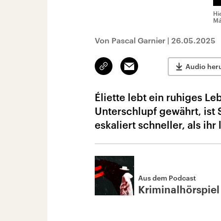
Hi
Má
Von Pascal Garnier
|
26.05.2025
Link
Email
Audio her
kopieren/teilen
Éliette lebt ein ruhiges L
Unterschlupf gewährt, ist
eskaliert schneller, als ihr l
Aus dem Podcast
Kriminalhörspiel