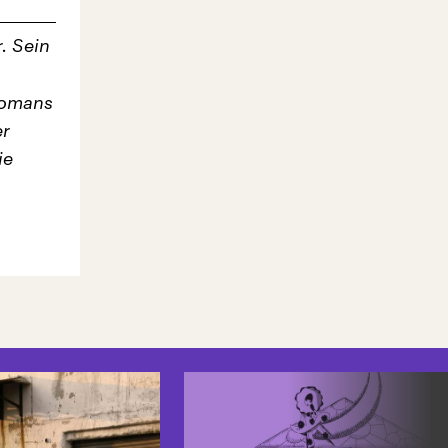
. Sein
Romans
er
ie