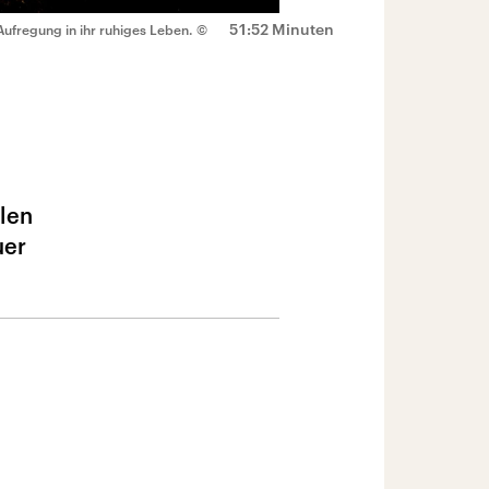
51:52 Minuten
 Aufregung in ihr ruhiges Leben.
©
llen
uer