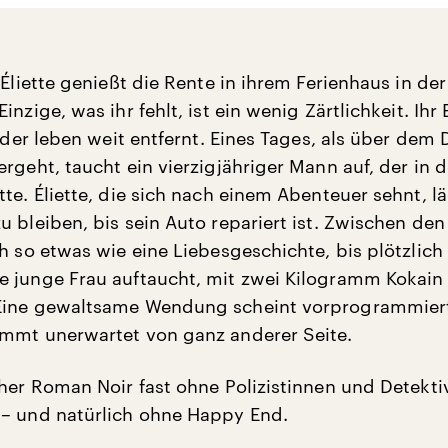
 Éliette genießt die Rente in ihrem Ferienhaus in der
inzige, was ihr fehlt, ist ein wenig Zärtlichkeit. Ih
inder leben weit entfernt. Eines Tages, als über dem 
rgeht, taucht ein vierzigjähriger Mann auf, der in 
te. Éliette, die sich nach einem Abenteuer sehnt, l
u bleiben, bis sein Auto repariert ist. Zwischen de
h so etwas wie eine Liebesgeschichte, bis plötzlich
 junge Frau auftaucht, mit zwei Kilogramm Kokain 
Eine gewaltsame Wendung scheint vorprogrammier
mmt unerwartet von ganz anderer Seite.
cher Roman Noir fast ohne Polizistinnen und Detekti
– und natürlich ohne Happy End.