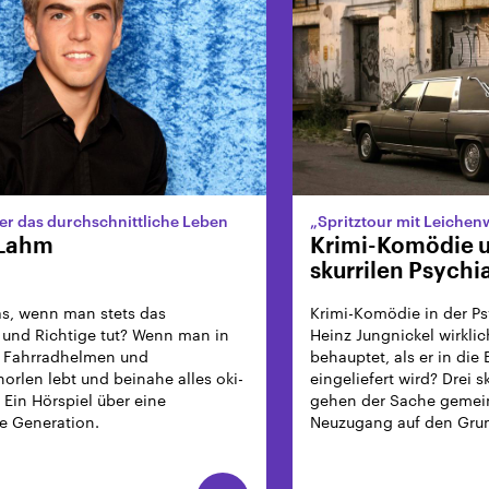
er das durchschnittliche Leben
„Spritztour mit Leiche
 Lahm
Krimi-Komödie 
skurrilen Psychi
Was, wenn man stets das
Krimi-Komödie in der Psyc
 und Richtige tut? Wenn man in
Heinz Jungnickel wirklic
n Fahrradhelmen und
behauptet, als er in die
horlen lebt und beinahe alles oki-
eingeliefert wird? Drei s
 Ein Hörspiel über eine
gehen der Sache geme
e Generation.
Neuzugang auf den Gru