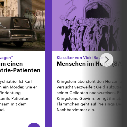
nwagen“
Klassiker von Vicki Baum
um einen
Menschen im Hotel (8/9)
atrie-Patienten
hiatrie: Ist Karl-
Kringelein übersteht den Herzanfall.
h ein Mörder, wie er
versucht verzweifelt Geld aufzutreib
 Einrichtung
seiner Geliebten nachzureisen. Er e
kurrile Patienten
Kringeleins Gewinn, bringt ihn aber 
insam mit dem
Flämmchen geht auf Preisings Deal f
nd.
Nachbarzimmer ein.