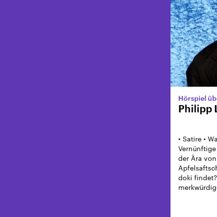
Hörspiel üb
Philipp
• Satire • 
Vernünftige
der Ära vo
Apfelsaftsc
doki findet?
merkwürdig