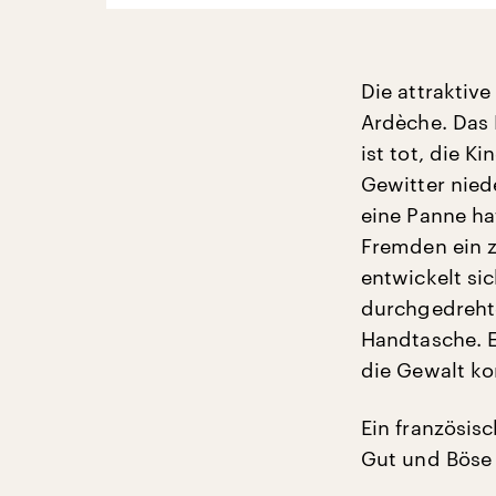
Die attraktive
Ardèche. Das E
ist tot, die K
Gewitter niede
eine Panne hat
Fremden ein z
entwickelt sic
durchgedrehte
Handtasche. 
die Gewalt ko
Ein französis
Gut und Böse 