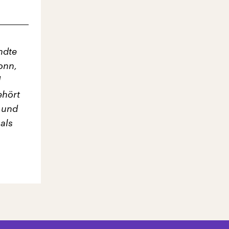
ndte
onn,
d
ehört
 und
als