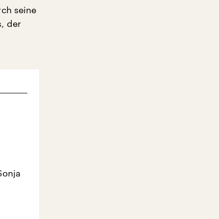
rch seine
, der
Sonja