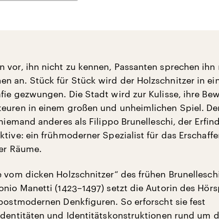
 vor, ihn nicht zu kennen, Passanten sprechen ihn 
 an. Stück für Stück wird der Holzschnitzer in ei
fie gezwungen. Die Stadt wird zur Kulisse, ihre Be
euren in einem großen und unheimlichen Spiel. Der 
 niemand anderes als Filippo Brunelleschi, der Erfin
ktive: ein frühmoderner Spezialist für das Erschaff
her Räume.
e vom dicken Holzschnitzer“ des frühen Brunelleschi
onio Manetti (1423–1497) setzt die Autorin des Hörsp
 postmodernen Denkfiguren. So erforscht sie fest
Identitäten und Identitätskonstruktionen rund um d