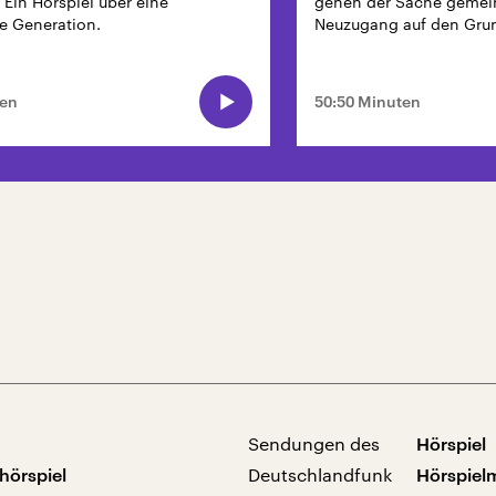
 Ein Hörspiel über eine
gehen der Sache geme
e Generation.
Neuzugang auf den Gru
ten
50:50 Minuten
Sendungen des
Hörspiel
hörspiel
Deutschlandfunk
Hörspiel