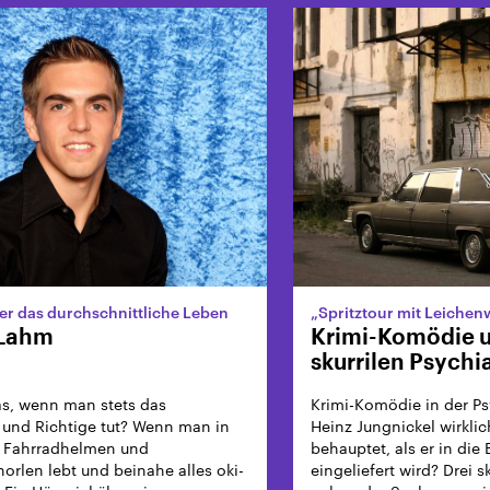
er das durchschnittliche Leben
„Spritztour mit Leiche
 Lahm
Krimi-Komödie 
skurrilen Psychi
Was, wenn man stets das
Krimi-Komödie in der Psyc
 und Richtige tut? Wenn man in
Heinz Jungnickel wirklic
n Fahrradhelmen und
behauptet, als er in die
horlen lebt und beinahe alles oki-
eingeliefert wird? Drei s