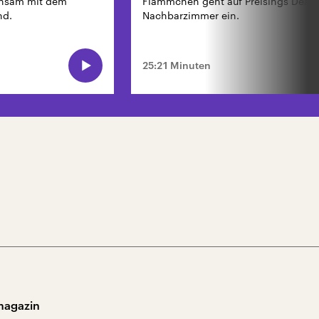
insam mit dem
Flämmchen geht auf Preisings Deal f
nd.
Nachbarzimmer ein.
25:21 Minuten
magazin