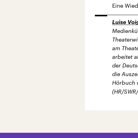
Eine Wie
Luise Voi
Medienkün
Theaterwi
am Theate
arbeitet 
der Deuts
die Ausze
Hörbuch d
(HR/SWR/D