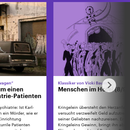
nwagen“
Klassiker von Vicki Baum
um einen
Menschen im Hotel (8/9)
atrie-Patienten
hiatrie: Ist Karl-
Kringelein übersteht den Herzanfall.
h ein Mörder, wie er
versucht verzweifelt Geld aufzutreib
 Einrichtung
seiner Geliebten nachzureisen. Er e
kurrile Patienten
Kringeleins Gewinn, bringt ihn aber 