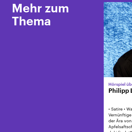
Mehr zum
Thema
Hörspiel üb
Philipp
• Satire • 
Vernünftige
der Ära vo
Apfelsaftsc