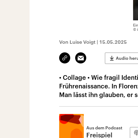
Ei
© 
Von Luise Voigt
|
15.05.2025
Link
Email
Audio her
kopieren/teilen
• Collage • Wie fragil Iden
Frührenaissance. In Floren
Man lässt ihn glauben, er 
Aus dem Podcast
Freispiel