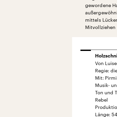
gewordene Han
außergewöhnli
mittels Lücke
Mitvollziehe
Holzschni
Von Luise
Regie: di
Mit: Pirm
Musik- u
Ton und T
Rebel
Produktio
Länge: 54