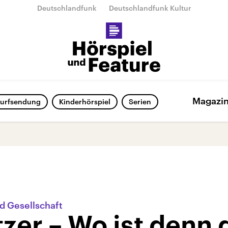
Deutschlandfunk
Deutschlandfunk Kultur
Magazi
urfsendung
Kinderhörspiel
Serien
nd Gesellschaft
zer – Wo ist denn 