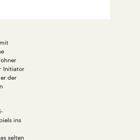
mit
ne
wohner
Initiator
der der
en
-
iels ins
as selten