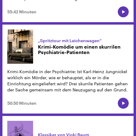
55:42 Minuten
„Spritztour mit Leichenwagen“
Krimi-Komödie um einen skurrilen
Psychiatrie-Patienten
Krimi-Komödie in der Psychiatrie: Ist Karl-Heinz Jungnickel
wirklich ein Mörder, wie er behauptet, als er in die
Einrichtung eingeliefert wird? Drei skurrile Patienten gehen
der Sache gemeinsam mit dem Neuzugang auf den Grund.
50:50 Minuten
Klassiker von Vicki Baum