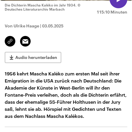
Die Dichterin Mascha Kaléko im Jahr 1934.
©
Deutsches Literaturarchiv Marbach
115:10 Minuten
Von Ulrike Haage
|
03.05.2025
Email
Link
kopieren/teilen
Audio herunterladen
1956 kehrt Mascha Kaléko zum ersten Mal seit ihrer
Emigration in die USA zurück nach Deutschland: Die
Akademie der Künste in West-Berlin will ihr den
Fontane-Preis verleihen, doch als die Dichterin erfährt,
dass der ehemalige SS-Führer Holthusen in der Jury
saß, lehnt sie ab. Hörspiel mit Gedichten und Texten
aus dem Nachlass Mascha Kalékos.