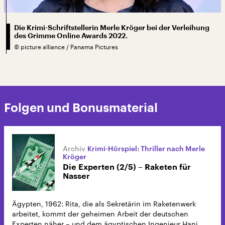
Die Krimi-Schriftstellerin Merle Kröger bei der Verleihung
des Grimme Online Awards 2022.
©
picture alliance / Panama Pictures
Folgen und Bonusmaterial
Krimi-Hörspiel: Thriller nach Merle
Kröger
Die Experten (2/5) – Raketen für
Nasser
Ägypten, 1962: Rita, die als Sekretärin im Raketenwerk
arbeitet, kommt der geheimen Arbeit der deutschen
Experten näher – und dem ägyptischen Ingenieur Hani.