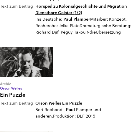
Text zum Beitrag
Hörspiel zu Kolonialgeschichte und Migration
Dienstbare Geister (1/2)
ins Deutsche:
Mitarbeit Konzept,
Paul
Plamper
Recherche: Jelka PlateDramaturgische Beratung:
Richard Djif, Péguy Takou NdieÜbersetzung
Archiv
Orson Welles
Ein Puzzle
Text zum Beitrag
Orson Welles Ein Puzzle
Bert Rebhandl,
Plamper und
Paul
anderen.Produktion: DLF 2015