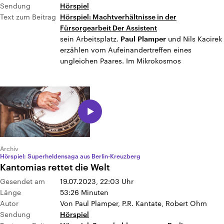
Sendung
Hörspiel
Text zum Beitrag
Hörspiel: Machtverhältnisse in der
Fürsorgearbeit Der Assistent
sein Arbeitsplatz.
und Nils Kacirek
Paul
Plamper
erzählen vom Aufeinandertreffen eines
ungleichen Paares. Im Mikrokosmos
Archiv
Hörspiel: Superheldensaga aus Berlin-Kreuzberg
Kantomias rettet die Welt
Gesendet am
19.07.2023, 22:03
Uhr
Länge
53:26 Minuten
Autor
Von Paul Plamper, P.R. Kantate, Robert Ohm
Sendung
Hörspiel