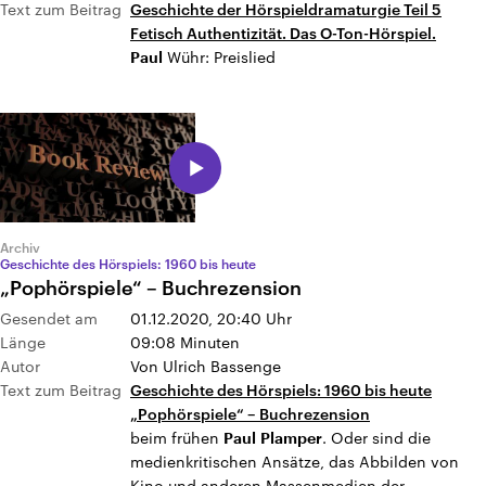
Text zum Beitrag
Geschichte der Hörspieldramaturgie Teil 5
Fetisch Authentizität. Das O-Ton-Hörspiel.
Wühr: Preislied
Paul
Archiv
Geschichte des Hörspiels: 1960 bis heute
„Pophörspiele“ – Buchrezension
Gesendet am
01.12.2020, 20:40
Uhr
Länge
09:08 Minuten
Autor
Von Ulrich Bassenge
Text zum Beitrag
Geschichte des Hörspiels: 1960 bis heute
„Pophörspiele“ – Buchrezension
beim frühen
. Oder sind die
Paul
Plamper
medienkritischen Ansätze, das Abbilden von
Kino und anderen Massenmedien der