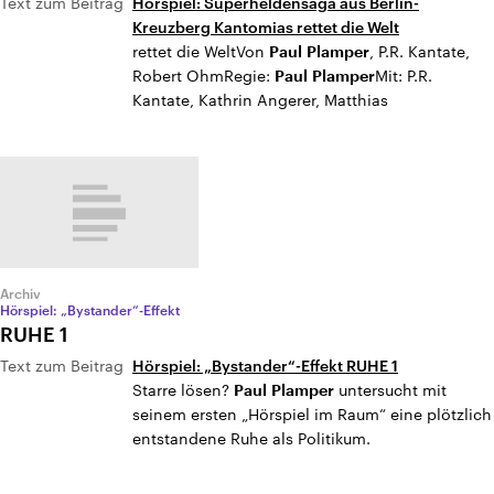
Text zum Beitrag
Hörspiel: Superheldensaga aus Berlin-
Kreuzberg Kantomias rettet die Welt
rettet die WeltVon
, P.R. Kantate,
Paul
Plamper
Robert OhmRegie:
Mit: P.R.
Paul
Plamper
Kantate, Kathrin Angerer, Matthias
Archiv
Hörspiel: „Bystander“-Effekt
RUHE 1
Text zum Beitrag
Hörspiel: „Bystander“-Effekt RUHE 1
Starre lösen?
untersucht mit
Paul
Plamper
seinem ersten „Hörspiel im Raum“ eine plötzlich
entstandene Ruhe als Politikum.