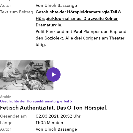
Autor
Von Ulrich Bassenge
Text zum Beitrag
Geschichte der Hörspieldramaturgie Teil 8
Hörspiel-Journalismus. Die zweite Kölner
Dramaturgie.
Polit-Punk und mit
Plamper den Rap und
Paul
den Soziolekt. Alle drei übrigens am Theater
tätig.
Archiv
Geschichte der Hörspieldramaturgie Teil 5
Fetisch Authentizität. Das O-Ton-Hörspiel.
Gesendet am
02.03.2021, 20:32
Uhr
Länge
11:05 Minuten
Autor
Von Ulrich Bassenge