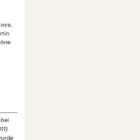
toya,
rtin
höne
 bei
11)
wurde