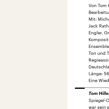
Von Tom 
Bearbeitu
Mit: Mich
Jack Rath
Engler, G
Kompositi
Ensemble:
Ton und T
Regieassi
Deutschla
Länge: 56
Eine Wie
Tom Hill
Spiegel-On
war sein 