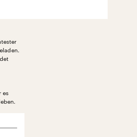
tester
geladen.
ndet
r es
leben.