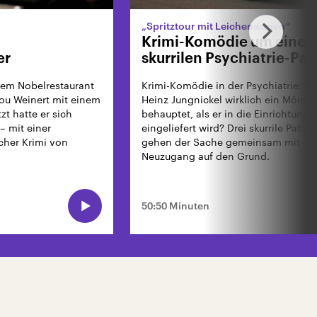
„Spritztour mit Leichenwagen“
Krimi-Komödie um einen
er
skurrilen Psychiatrie-Pat
em Nobelrestaurant
Krimi-Komödie in der Psychiatrie: Ist
Lou Weinert mit einem
Heinz Jungnickel wirklich ein Mörder,
zt hatte er sich
behauptet, als er in die Einrichtung
– mit einer
eingeliefert wird? Drei skurrile Patie
cher Krimi von
gehen der Sache gemeinsam mit d
Neuzugang auf den Grund.
50:50 Minuten