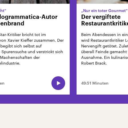
cht“
„Nur ein toter Gourmet“
logrammatica-Autor
Der vergiftete
lenbrand
Restaurantkritik
Star-Kritiker bricht tot im
Beim Abendessen in ein
von Xavier Kieffer zusammen. Der
wird Restaurantkritiker 
begibt sich selbst auf
Nervengift getötet. Zulet
e Spurensuche und verstrickt sich
überall Feinde gemacht 
 Machenschaften der
Ausnahme. Ein kulinaris
lindustrie.
Robert Brack.
ten
49:51 Minuten