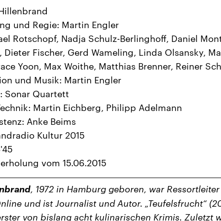
Hillenbrand
ng und Regie: Martin Engler
ael Rotschopf, Nadja Schulz-Berlinghoff, Daniel Mon
, Dieter Fischer, Gerd Wameling, Linda Olsansky, Ma
race Yoon, Max Woithe, Matthias Brenner, Reiner Sc
on und Musik: Martin Engler
 Sonar Quartett
echnik: Martin Eichberg, Philipp Adelmann
stenz: Anke Beims
ndradio Kultur 2015
'45
derholung vom 15.06.2015
enbrand
, 1972 in Hamburg geboren, war Ressortleiter
line und ist Journalist und Autor. „Teufelsfrucht“ (20
erster von bislang acht kulinarischen Krimis. Zuletzt 