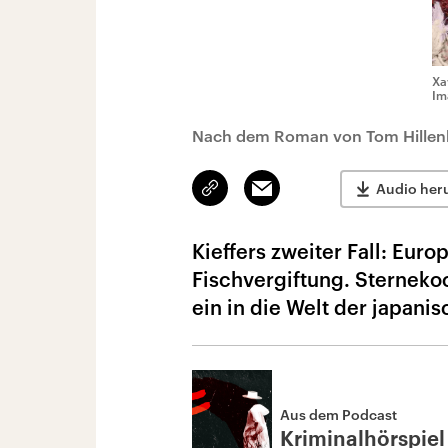
Xa
Im
Nach dem Roman von Tom Hillen
Link
Email
Audio her
kopieren/teilen
Kieffers zweiter Fall: Eur
Fischvergiftung. Sterneko
ein in die Welt der japani
Aus dem Podcast
Kriminalhörspiel