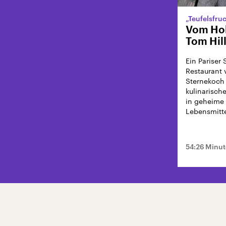
„Teufelsfru
Vom Ho
Tom Hil
Ein Pariser 
Restaurant 
Sternekoch 
kulinarisch
in geheime
Lebensmitte
54:26 Minu