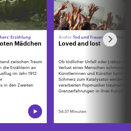
hers’ Erzählung
Tod und Trauer in der Popmusik bei Nick Cave 
 toten Mädchen
Loved and lost
Zustand zwischen Traum
Ob tödlicher Unfall oder Liebes-Aus 
h die Erzählerin an
Verlust eines Menschen schmerzt. Fü
usflug im Jahr 1912
Künstlerinnen und Künstler kann der
er
Schmerz zum Katalysator werden. W
s in den Zweiten
verarbeiten Popmusiker traumatisch
Grenzerfahrungen in ihrer Kunst?
54:37 Minuten