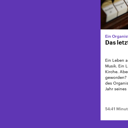
Ein Organis
Das letz
Ein Leben a
Musik. Ein 
Kirche. Aber
geworden? 
des Organis
Jahr seines
54:41 Minu