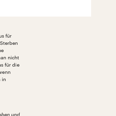
us für
 Sterben
he
an nicht
s für die
 wenn
 in
hoben und