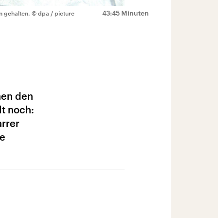
43:45 Minuten
n gehalten.
© dpa / picture
nen den
lt noch:
arrer
ne