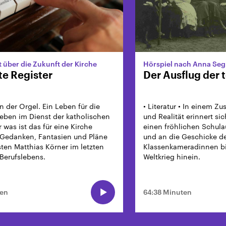
t über die Zukunft der Kirche
Hörspiel nach Anna Seg
te Register
Der Ausflug der
n der Orgel. Ein Leben für die
• Literatur • In einem 
Leben im Dienst der katholischen
und Realität erinnert sic
 was ist das für eine Kirche
einen fröhlichen Schula
Gedanken, Fantasien und Pläne
und an die Geschicke d
ten Matthias Körner im letzten
Klassenkameradinnen bi
 Berufslebens.
Weltkrieg hinein.
ten
64:38 Minuten