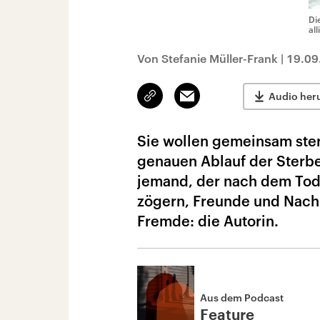
Di
al
Von Stefanie Müller-Frank
|
19.09
Link
Email
Audio her
kopieren/teilen
Sie wollen gemeinsam sterb
genauen Ablauf der Sterbeb
jemand, der nach dem Tod i
zögern, Freunde und Nachb
Fremde: die Autorin.
Aus dem Podcast
Feature