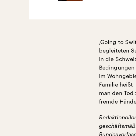
‚Going to Swi
begleiteten S
in die Schwei
Bedingungen 
im Wohngebiet 
Familie heiß
man den Tod z
fremde Hände 
Redaktioneller
geschäftsmäßi
Bundesverfass