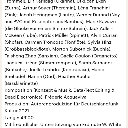
Trommel), Elif Karlıdağ (Okarina), Utkucan Eken
(Zurna), Arthur Soyer (Theremin), Léna Franchini
(Zink), Jacob Heringman (Laute), Werner Durand (Nay
aus PVC mit Resonator aus Bambus), Marie Kawazu
(die Glocke vor einem Shintō-Schrein), Jack Adler-
McKean (Tuba), Patrick Müller (Spinett), Alvin Curran
(Shofar), Carmen Troncoso (Tonflöte), Sylvia Hinz
(Großbassblockflöte), Morton Subotnick (Buchla),
Taisheng Zhao (Sanxian), Gaëlle Coulon (Organetto),
Jacques Lizène (Stimmtrompete), Sarah Sarhandi
(Bratsche), Joëlle Léandre (Kontrabass), Habib
Shehadeh Hanna (Oud), Heather Roche
(Bassklarinette)
Komposition (Konzept & Musik, Data-Text Editing &
Dead Electronics): Frédéric Acquaviva
Produktion: Autorenproduktion für Deutschlandfunk
Kultur 2021
Länge: 49'00
Mit freundlicher Unterstützung von Erdmute W. White