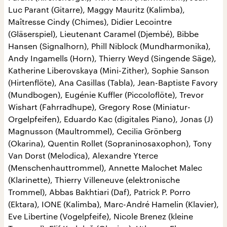
Luc Parant (Gitarre), Maggy Mauritz (Kalimba),
Maîtresse Cindy (Chimes), Didier Lecointre
(Gläserspiel), Lieutenant Caramel (Djembé), Bibbe
Hansen (Signalhorn), Phill Niblock (Mundharmonika),
Andy Ingamells (Horn), Thierry Weyd (Singende Säge),
Katherine Liberovskaya (Mini-Zither), Sophie Sanson
(Hirtenflöte), Ana Casillas (Tabla), Jean-Baptiste Favory
(Mundbogen), Eugénie Kuffler (Piccoloflöte), Trevor
Wishart (Fahrradhupe), Gregory Rose (Miniatur-
Orgelpfeifen), Eduardo Kac (digitales Piano), Jonas (J)
Magnusson (Maultrommel), Cecilia Grönberg
(Okarina), Quentin Rollet (Sopraninosaxophon), Tony
Van Dorst (Melodica), Alexandre Yterce
(Menschenhauttrommel), Annette Malochet Malec
(Klarinette), Thierry Villeneuve (elektronische
Trommel), Abbas Bakhtiari (Daf), Patrick P. Porro
(Ektara), IONE (Kalimba), Marc-André Hamelin (Klavier),
Eve Libertine (Vogelpfeife), Nicole Brenez (kleine