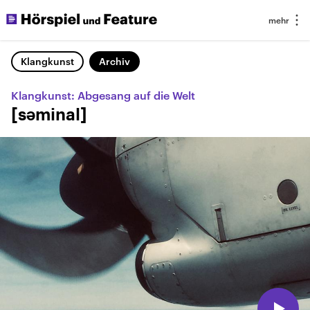
Klangkunst
Archiv
Klangkunst: Abgesang auf die Welt
[səminal]