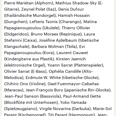
Pierre Mariétan (Alphorn), Mathius Shadow-Sky (E-
Gitarre), Zeynel Polat (Saz), Denis Dufour
(thailändische Mundorgel), Hamish Hossain
(Dungchen), Lefteris Tsonis (Charango), Matina
Papagianoupoulou (Ukulele), Thierry Ollivier
(Didgeridoo), Bruno Moraes (Repinique), Laura
Stefanini (Caixa), Joséfine Ajdelbaum (tibetische
Klangschale), Barbara Wolman (Tbila), Evi
Papagianoupoulou (Kora), Laurent Cauwet
(Kindergitarre aus Plastik), Kirsten Jaenich
(elektronische Orgel), Yoann Sarrat (Plattenspieler),
Olivier Sarrat (E-Bass), Ophélia Candille (Alto-
Melodica), Erdmute W. White (tibetische Glocke),
Chihiro Ono (Violine), Gael Fuenmayor-Cabañas
(Maracas), Jean-François Bory (japanische Rin-Glocke),
Jean-Paul Sanson (Bassviola), Paul-Armand Gette
(Blockflöte mit Unterhosen), Yoko Yamada
(Spielzeugpiano), Virgile Novarina (Darbuka), Marie-Sol
Parant (Kirchenorgel), Titi Parant (Harmonium), Jean-