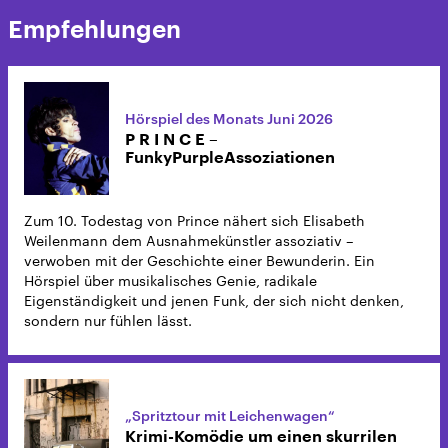
Empfehlungen
Hörspiel des Monats Juni 2026
P R I N C E –
FunkyPurpleAssoziationen
Zum 10. Todestag von Prince nähert sich Elisabeth
Weilenmann dem Ausnahmekünstler assoziativ –
verwoben mit der Geschichte einer Bewunderin. Ein
Hörspiel über musikalisches Genie, radikale
Eigenständigkeit und jenen Funk, der sich nicht denken,
sondern nur fühlen lässt.
„Spritztour mit Leichenwagen“
Krimi-Komödie um einen skurrilen