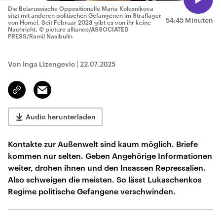
Die Belarussische Oppositionelle Maria Kolesnikova
sitzt mit anderen politischen Gefangenen im Straflager
54:45 Minuten
von Homel. Seit Februar 2023 gibt es von ihr keine
Nachricht.
© picture alliance/ASSOCIATED
PRESS/Ramil Nasibulin
Von Inga Lizengevic
|
22.07.2025
Email
Link
kopieren/teilen
Audio herunterladen
Kontakte zur Außenwelt sind kaum möglich. Briefe
kommen nur selten. Geben Angehörige Informationen
weiter, drohen ihnen und den Insassen Repressalien.
Also schweigen die meisten. So lässt Lukaschenkos
Regime politische Gefangene verschwinden.