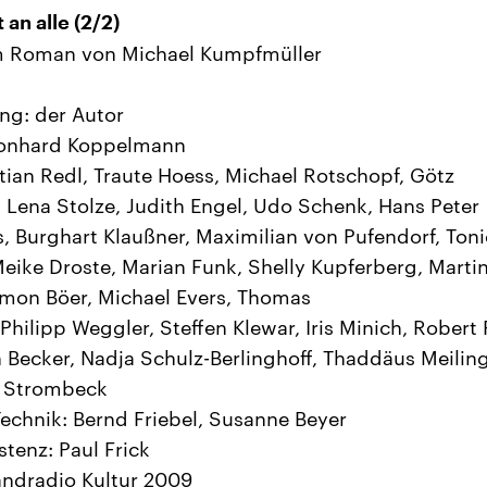
 an alle (2/2)
 Roman von Michael Kumpfmüller
ng: der Autor
eonhard Koppelmann
stian Redl, Traute Hoess, Michael Rotschopf, Götz
 Lena Stolze, Judith Engel, Udo Schenk, Hans Peter
, Burghart Klaußner, Maximilian von Pufendorf, Ton
eike Droste, Marian Funk, Shelly Kupferberg, Marti
imon Böer, Michael Evers, Thomas
Philipp Weggler, Steffen Klewar, Iris Minich, Robert 
 Becker, Nadja Schulz-Berlinghoff, Thaddäus Meiling
n Strombeck
echnik: Bernd Friebel, Susanne Beyer
stenz: Paul Frick
ndradio Kultur 2009