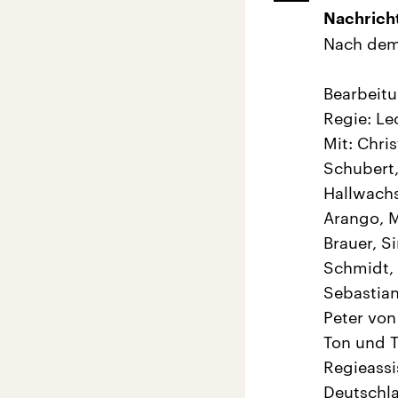
Nachricht
Nach dem
Bearbeitu
Regie: L
Mit: Chri
Schubert,
Hallwachs
Arango, M
Brauer, S
Schmidt, 
Sebastian
Peter vo
Ton und T
Regieassi
Deutschla