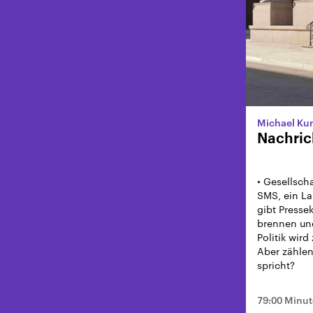
Michael Ku
Nachrich
• Gesellscha
SMS, ein La
gibt Presse
brennen und
Politik wi
Aber zähle
spricht?
79:00 Minu