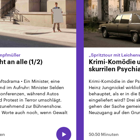
mpfmüller
„Spritztour mit Leiche
t an alle (1/2)
Krimi-Komödie 
skurrilen Psychi
ftsdrama • Ein Minister, eine
Krimi-Komödie in der Psyc
nd im Aufruhr: Minister Selden
Heinz Jungnickel wirklic
konferenzen, während Autos
behauptet, als er in die
 Protest in Terror umschlägt.
eingeliefert wird? Drei s
rd zunehmend zur Bühnenshow.
gehen der Sache geme
n Worte auch noch, wenn Gewalt
Neuzugang auf den Gru
ten
50:50 Minuten