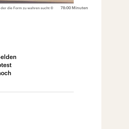
78:00 Minuten
r, der die Form zu wahren sucht
©
Selden
test
noch