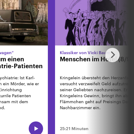
nwagen“
Klassiker von Vicki Baum
um einen
Menschen im Hotel (8/9)
atrie-Patienten
hiatrie: Ist Karl-
Kringelein übersteht den Herzanfall.
h ein Mörder, wie er
versucht verzweifelt Geld aufzutreib
 Einrichtung
seiner Geliebten nachzureisen. Er e
kurrile Patienten
Kringeleins Gewinn, bringt ihn aber 
insam mit dem
Flämmchen geht auf Preisings Deal f
nd.
Nachbarzimmer ein.
25:21 Minuten