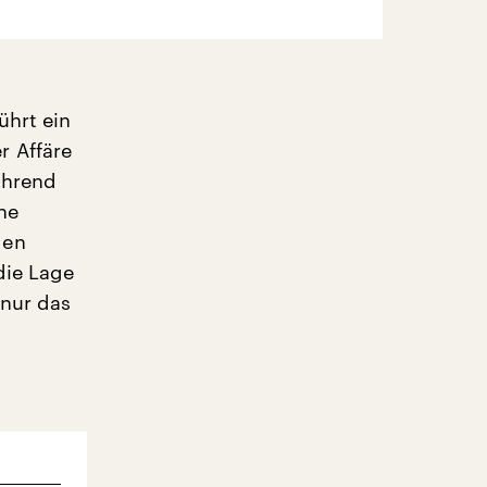
ührt ein
r Affäre
ährend
ine
den
die Lage
 nur das