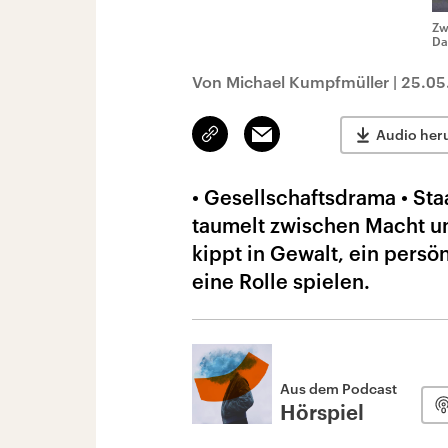
Zw
Da
Von Michael Kumpfmüller
|
25.05
Link
Email
Audio her
kopieren/teilen
• Gesellschaftsdrama • Sta
taumelt zwischen Macht un
kippt in Gewalt, ein persö
eine Rolle spielen.
Aus dem Podcast
Hörspiel