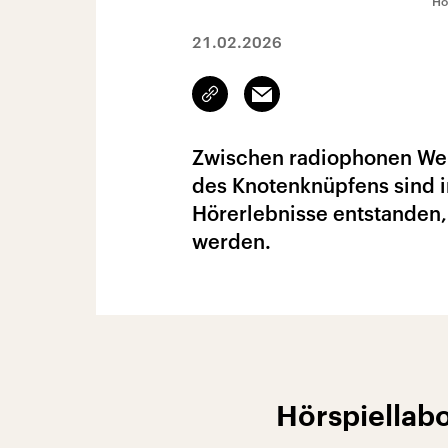
Hö
21.02.2026
Link
Email
kopieren/teilen
Zwischen radiophonen Wel
des Knotenknüpfens sind i
Hörerlebnisse entstanden,
werden.
Hörspiellab