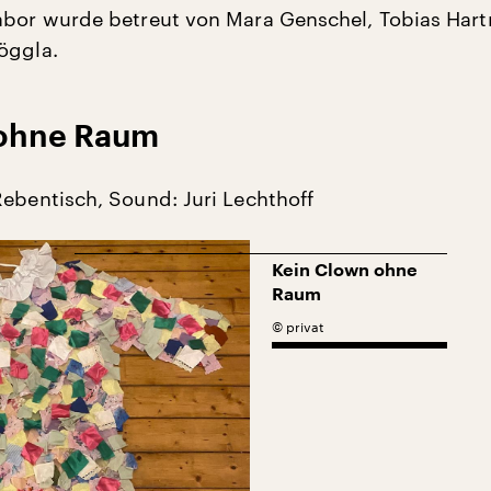
abor wurde betreut von Mara Genschel, Tobias Har
öggla.
 ohne Raum
Rebentisch, Sound: Juri Lechthoff
Kein Clown ohne
Raum
©
privat