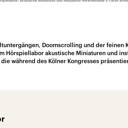
rspiellabor: akustische Miniaturen und installative Hörerlebnisse
© Farah Wind
tuntergängen, Doomscrolling und der feinen 
m Hörspiellabor akustische Miniaturen und inst
 die während des Kölner Kongresses präsentier
or