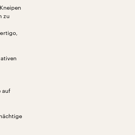
 Kneipen
n zu
ertigo,
ativen
 auf
kmächtige
.