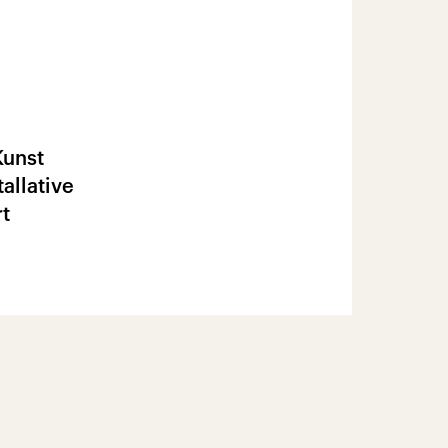
Kunst
allative
t