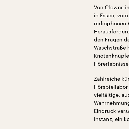
Von Clowns i
in Essen, vo
radiophonen 
Herausforderu
den Fragen de
Waschstraße h
Knotenknüpfen
Hörerlebnisse
Zahlreiche kü
Hörspiellabor
vielfältige, a
Wahrnehmungs
Eindruck vers
Instanz, ein 