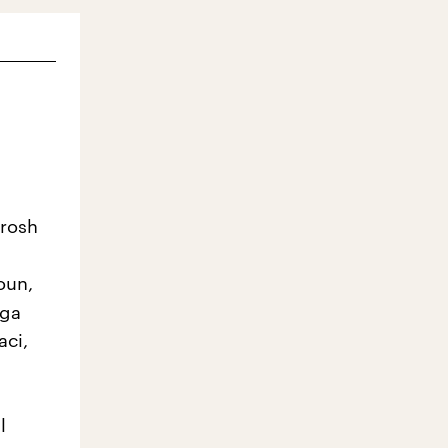
rosh
oun,
lga
aci,
l