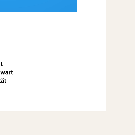
t
nwart
tät