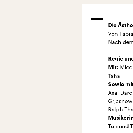
Die Ästhe
Von Fabia
Nach dem
Regie un
Miedy
Mit:
Taha
Sowie mit
Asal Dard
Grjasnowa
Ralph Tha
Musikerin
Ton und 