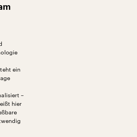
 am
d
nologie
teht ein
rage
lisiert –
eißt hier
ießbare
otwendig