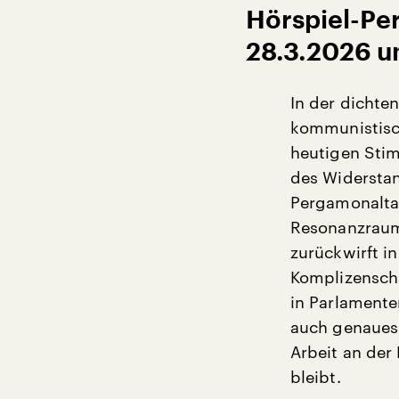
Hörspiel-Pe
28.3.2026 u
In der dichte
kommunistisc
heutigen Stim
des Widerstan
Pergamonaltar
Resonanzraum,
zurückwirft i
Komplizenscha
in Parlamente
auch genaues 
Arbeit an der
bleibt.