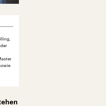
ling,
 der
Master
 sowie
stehen