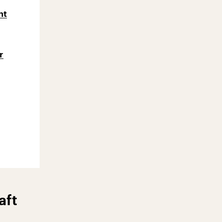
nt
r
aft