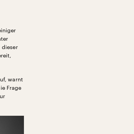
einiger
nter
n dieser
reit,
auf, warnt
ie Frage
ur