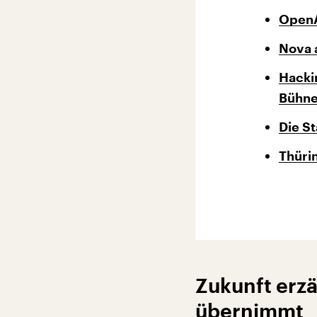
OpenA
Nova 
Hacki
Bühne
Die St
Thüri
Zukunft erzä
übernimmt