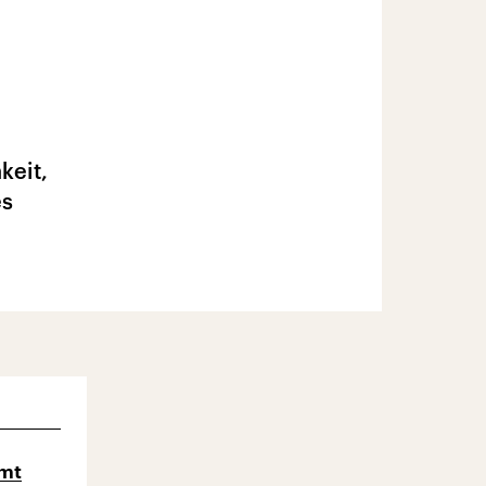
keit,
es
mmt