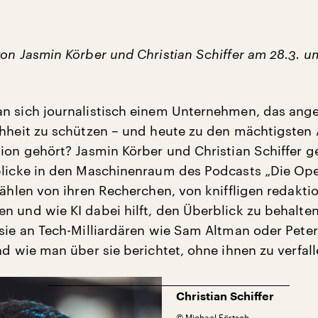
von Jasmin Körber und Christian Schiffer am 28.3. u
n sich journalistisch einem Unternehmen, das ange
chheit zu schützen – und heute zu den mächtigsten
tion gehört? Jasmin Körber und Christian Schiffer 
blicke in den Maschinenraum des Podcasts „Die Op
zählen von ihren Recherchen, von kniffligen redakti
n und wie KI dabei hilft, den Überblick zu behalten
 sie an Tech-Milliardären wie Sam Altman oder Peter
nd wie man über sie berichtet, ohne ihnen zu verfal
Christian Schiffer
©
Michael Förtsch