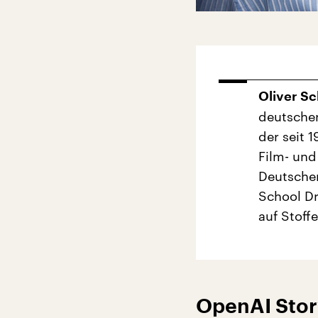
Oliver Sc
deutscher
der seit 
Film- und
Deutschen
School Dr
auf Stoff
O
penAI Stor