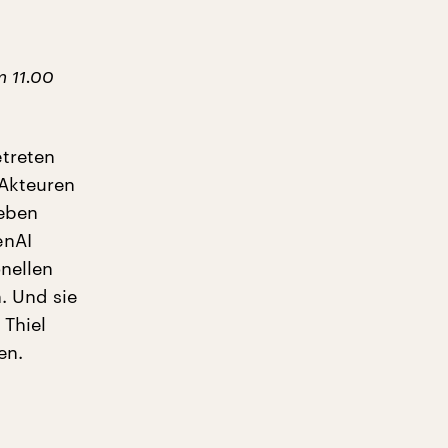
m 11.00
treten
 Akteuren
geben
enAI
onellen
. Und sie
 Thiel
len.