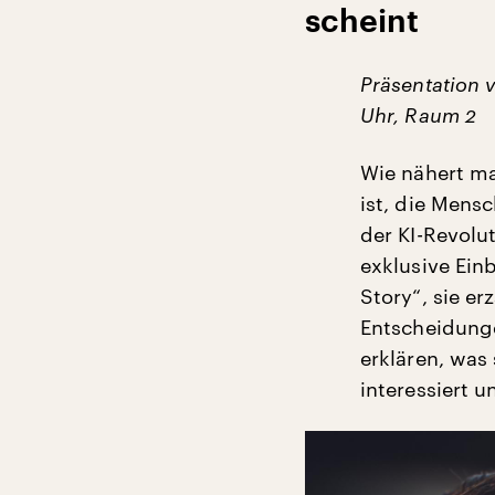
scheint
Präsentation 
Uhr, Raum 2
Wie nähert ma
ist, die Mens
der KI-Revolu
exklusive Ein
Story“, sie er
Entscheidunge
erklären, was
interessiert u