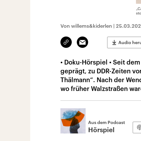
„C
st
Von willems&kiderlen
|
25.03.20
Link
Email
Audio her
kopieren/teilen
• Doku-Hörspiel • Seit d
geprägt, zu DDR-Zeiten v
Thälmann“. Nach der Wend
wo früher Walzstraßen war
Aus dem Podcast
Hörspiel