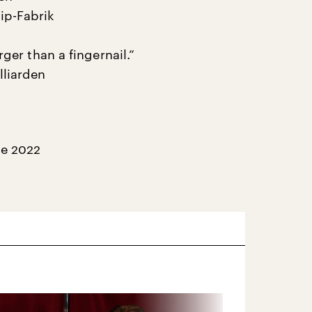
ip-Fabrik
rger than a fingernail.“
lliarden
ie 2022