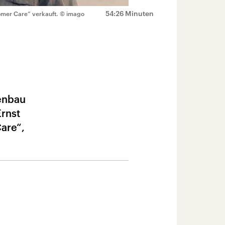
54:26 Minuten
omer Care“ verkauft.
© imago
enbau
rnst
are“,