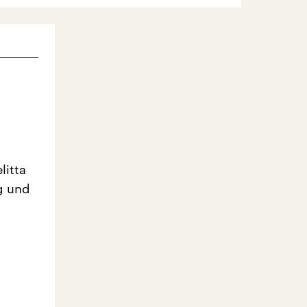
litta
g und