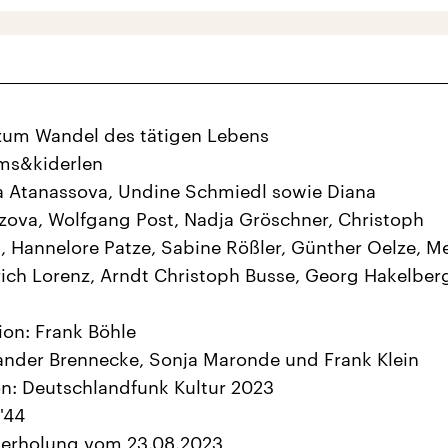
zum Wandel des tätigen Lebens
ems&kiderlen
sa Atanassova, Undine Schmiedl sowie Diana
ova, Wolfgang Post, Nadja Gröschner, Christoph
, Hannelore Patze, Sabine Rößler, Günther Oelze, Me
lrich Lorenz, Arndt Christoph Busse, Georg Hakelber
on: Frank Böhle
ander Brennecke, Sonja Maronde und Frank Klein
n: Deutschlandfunk Kultur 2023
'44
derholung vom 23.08.2023