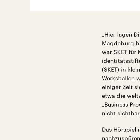
„Hier lagen D
Magdeburg bis
war SKET für
identitätsst
(SKET) in kle
Werkshallen wu
einiger Zeit 
etwa die welt
„Business Pro
nicht sichtbar
Das Hörspiel 
nachzuspüren.