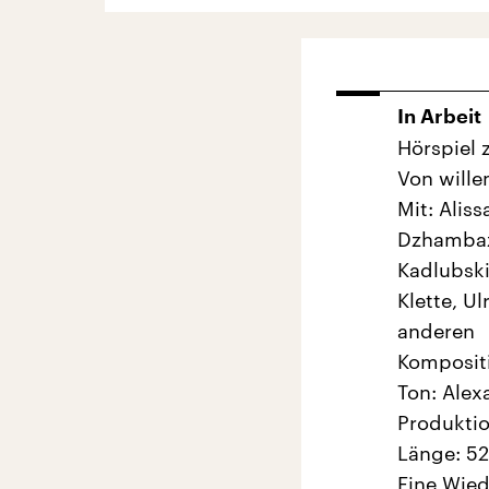
In Arbeit
Hörspiel 
Von will
Mit: Alis
Dzhambaz
Kadlubski
Klette, U
anderen
Kompositi
Ton: Alex
Produktio
Länge: 52
Eine Wie