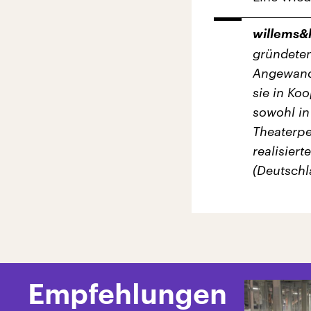
willems&
gründeten
Angewandt
sie in Ko
sowohl in
Theaterpe
realisiert
(Deutschl
Empfehlungen