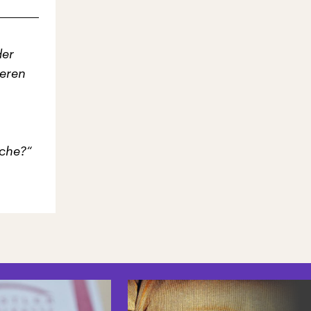
der
ieren
sche?“