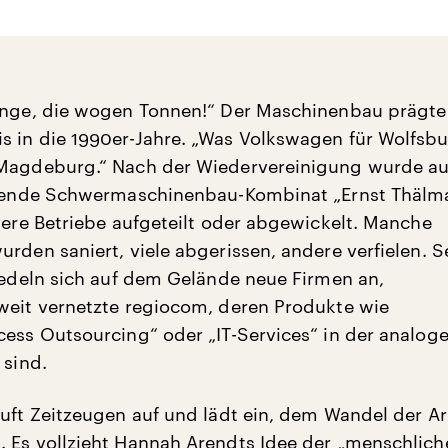
inge, die wogen Tonnen!“ Der Maschinenbau prägte
 in die 1990er-Jahre. „Was Volkswagen für Wolfsbur
 Magdeburg.“ Nach der Wiedervereinigung wurde a
iftende Schwermaschinenbau-Kombinat „Ernst Thälm
inere Betriebe aufgeteilt oder abgewickelt. Manche
rden saniert, viele abgerissen, andere verfielen. S
siedeln sich auf dem Gelände neue Firmen an,
weit vernetzte regiocom, deren Produkte wie
cess Outsourcing“ oder „IT-Services“ in der analog
 sind.
ruft Zeitzeugen auf und lädt ein, dem Wandel der Ar
 Es vollzieht Hannah Arendts Idee der „menschlich