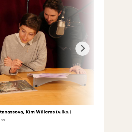
tanassova, Kim Willems (v.lks.)
Meret Kiderlen,
ann
©
Deutschlandradio 