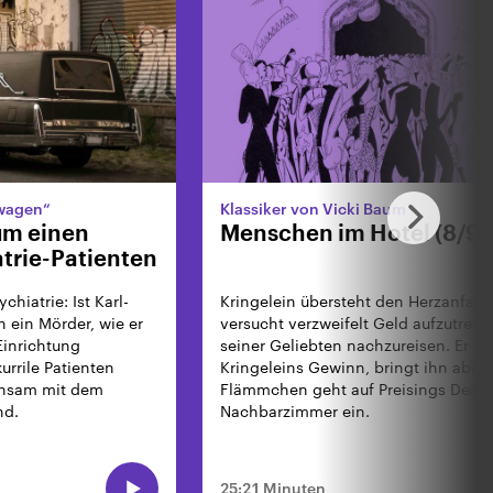
nwagen“
Klassiker von Vicki Baum
um einen
Menschen im Hotel (8/9)
atrie-Patienten
hiatrie: Ist Karl-
Kringelein übersteht den Herzanfall.
h ein Mörder, wie er
versucht verzweifelt Geld aufzutreib
 Einrichtung
seiner Geliebten nachzureisen. Er e
kurrile Patienten
Kringeleins Gewinn, bringt ihn aber 
insam mit dem
Flämmchen geht auf Preisings Deal f
nd.
Nachbarzimmer ein.
25:21 Minuten