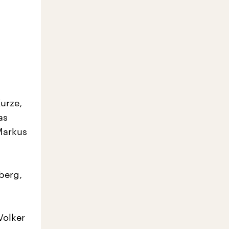
urze,
as
Markus
tberg,
Volker