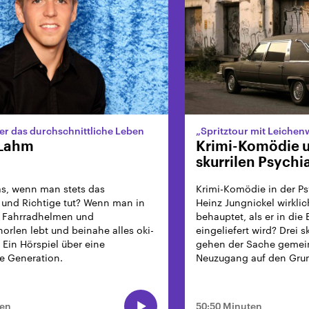
er das durchschnittliche Leben
„Spritztour mit Leiche
 Lahm
Krimi-Komödie 
skurrilen Psychi
Was, wenn man stets das
Krimi-Komödie in der Psyc
 und Richtige tut? Wenn man in
Heinz Jungnickel wirklic
n Fahrradhelmen und
behauptet, als er in die
horlen lebt und beinahe alles oki-
eingeliefert wird? Drei s
 Ein Hörspiel über eine
gehen der Sache geme
e Generation.
Neuzugang auf den Gru
ten
50:50 Minuten