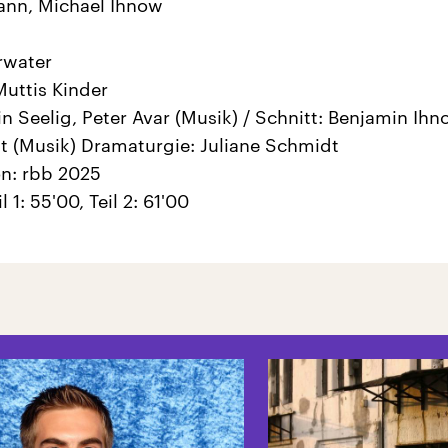
nn, Michael Ihnow
rwater
uttis Kinder
in Seelig, Peter Avar (Musik) / Schnitt: Benjamin Ihn
tt (Musik) Dramaturgie: Juliane Schmidt
n: rbb 2025
l 1: 55'00, Teil 2: 61'00