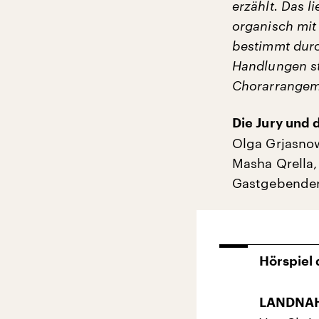
erzählt. Das l
organisch mit
bestimmt durc
Handlungen st
Chorarrangeme
Die Jury und
Olga Grjasnow
Masha Qrella,
Gastgebender
Hörspiel
LANDNA