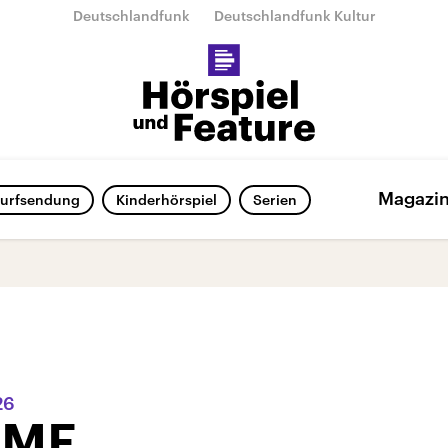
Deutschlandfunk
Deutschlandfunk Kultur
Magazi
urfsendung
Kinderhörspiel
Serien
26
HME