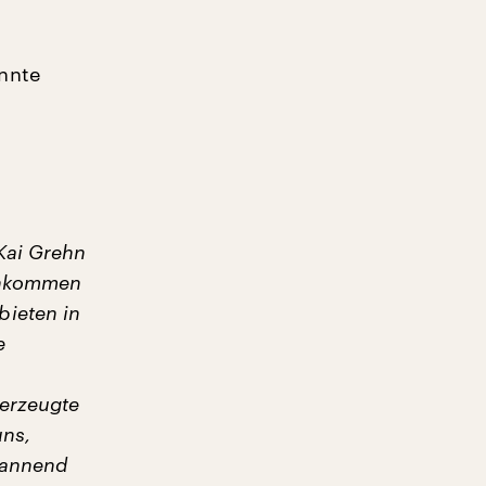
nnte
Kai Grehn
 Ankommen
bieten in
e
berzeugte
uns,
pannend