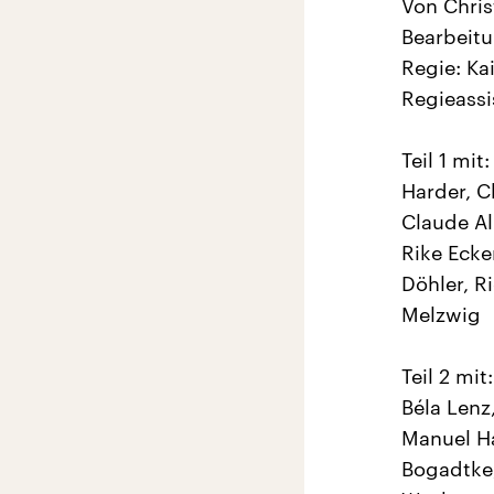
Von Chris
Bearbeitu
Regie: Ka
Regieassi
Teil 1 mi
Harder, C
Claude Al
Rike Ecke
Döhler, R
Melzwig
Teil 2 mi
Béla Lenz
Manuel Ha
Bogadtke,