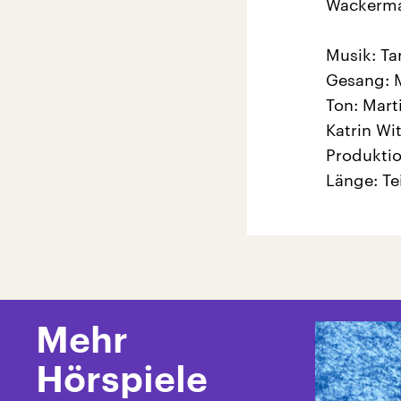
Wackerma
Musik: Ta
Gesang: M
Ton: Mart
Katrin Wi
Produktio
Länge: Tei
Mehr
Hörspiele