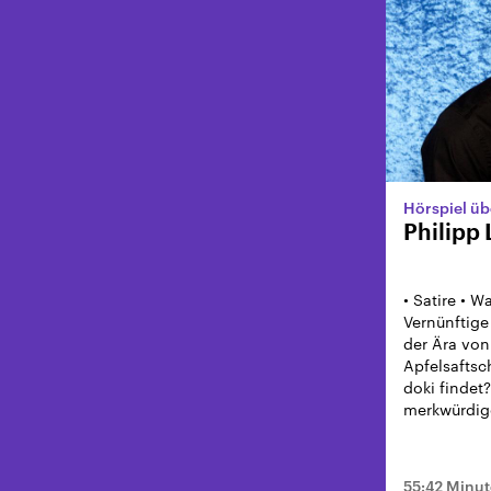
Hörspiel üb
Philipp
• Satire • 
Vernünftige
der Ära vo
Apfelsaftsc
doki findet?
merkwürdig
55:42 Minu