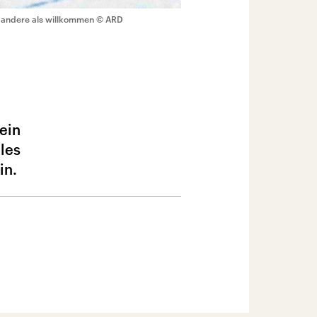
s andere als willkommen
© ARD
ein
les
in.