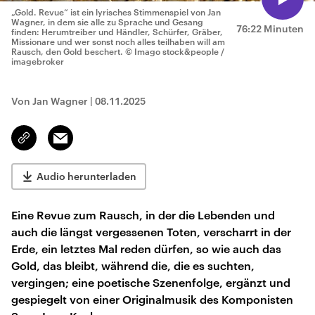
„Gold. Revue“ ist ein lyrisches Stimmenspiel von Jan
Wagner, in dem sie alle zu Sprache und Gesang
76:22 Minuten
finden: Herumtreiber und Händler, Schürfer, Gräber,
Missionare und wer sonst noch alles teilhaben will am
Rausch, den Gold beschert.
© Imago stock&people /
imagebroker
Von Jan Wagner
|
08.11.2025
Email
Link
kopieren/teilen
Audio herunterladen
Eine Revue zum Rausch, in der die Lebenden und
auch die längst vergessenen Toten, verscharrt in der
Erde, ein letztes Mal reden dürfen, so wie auch das
Gold, das bleibt, während die, die es suchten,
vergingen; eine poetische Szenenfolge, ergänzt und
gespiegelt von einer Originalmusik des Komponisten