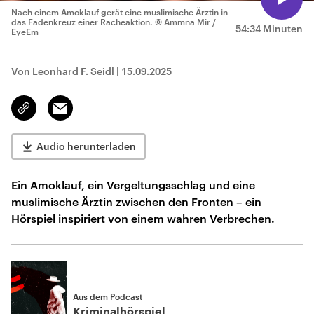
Nach einem Amoklauf gerät eine muslimische Ärztin in
das Fadenkreuz einer Racheaktion.
© Ammna Mir /
54:34 Minuten
EyeEm
Von Leonhard F. Seidl
|
15.09.2025
Email
Link
kopieren/teilen
Audio herunterladen
Ein Amoklauf, ein Vergeltungsschlag und eine
muslimische Ärztin zwischen den Fronten – ein
Hörspiel inspiriert von einem wahren Verbrechen.
Aus dem Podcast
Kriminalhörspiel