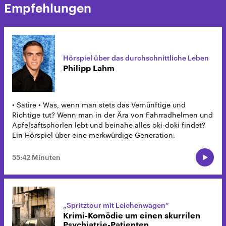
Empfehlungen
Hörspiel über das durchschnittliche Leben
Philipp Lahm
• Satire • Was, wenn man stets das Vernünftige und
Richtige tut? Wenn man in der Ära von Fahrradhelmen und
Apfelsaftschorlen lebt und beinahe alles oki-doki findet?
Ein Hörspiel über eine merkwürdige Generation.
55:42 Minuten
„Spritztour mit Leichenwagen“
Krimi-Komödie um einen skurrilen
Psychiatrie-Patienten