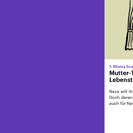
1: Mama brau
Mutter-
Lebenst
Nava will i
Doch deren 
auch für N