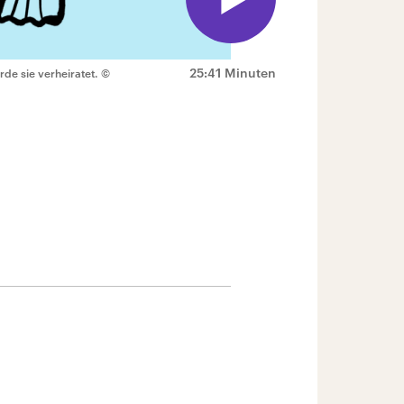
25:41 Minuten
de sie verheiratet.
©