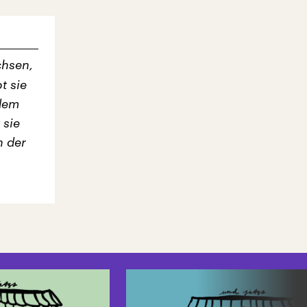
chsen,
t sie
 dem
 sie
n der