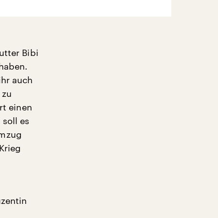
utter Bibi
 haben.
ihr auch
 zu
rt einen
soll es
Umzug
Krieg
uzentin