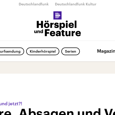
Deutschlandfunk
Deutschlandfunk Kultur
Magazi
urfsendung
Kinderhörspiel
Serien
und jetzt?!
re, Absagen und V