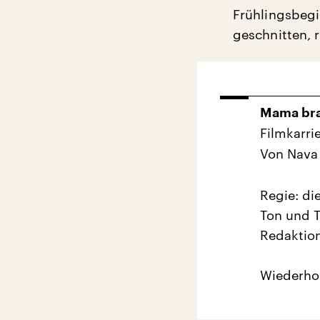
Frühlingsbegin
geschnitten, 
Mama brau
Filmkarri
Von Nava
Regie: di
Ton und T
Redaktion
Wiederhol