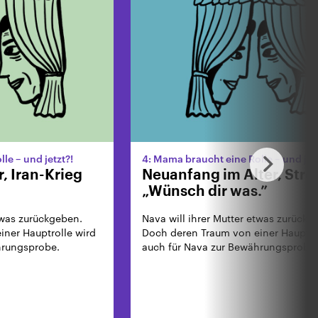
le – und jetzt?!
4: Mama braucht eine Rolle – und jetz
, Iran-Krieg
Neuanfang im Alter, Stre
„Wünsch dir was.”
twas zurückgeben.
Nava will ihrer Mutter etwas zurückg
ner Hauptrolle wird
Doch deren Traum von einer Hauptro
hrungsprobe.
auch für Nava zur Bewährungsprobe.