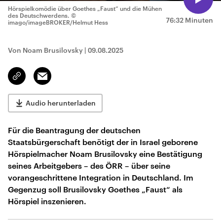
Hörspielkomödie über Goethes „Faust“ und die Mühen
des Deutschwerdens.
©
76:32 Minuten
imago/imageBROKER/Helmut Hess
Von Noam Brusilovsky
|
09.08.2025
Email
Link
kopieren/teilen
Audio herunterladen
Für die Beantragung der deutschen
Staatsbürgerschaft benötigt der in Israel geborene
Hörspielmacher Noam Brusilovsky eine Bestätigung
seines Arbeitgebers – des ÖRR – über seine
vorangeschrittene Integration in Deutschland. Im
Gegenzug soll Brusilovsky Goethes „Faust“ als
Hörspiel inszenieren.