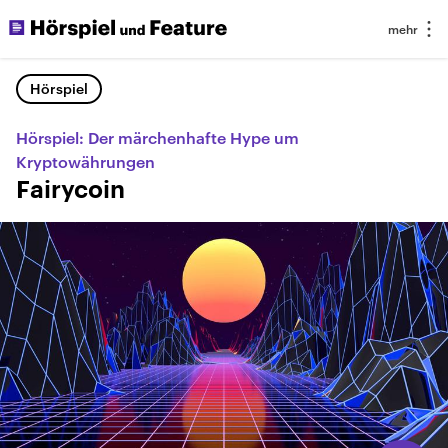
Hörspiel
Hörspiel: Der märchenhafte Hype um
Kryptowährungen
Fairycoin