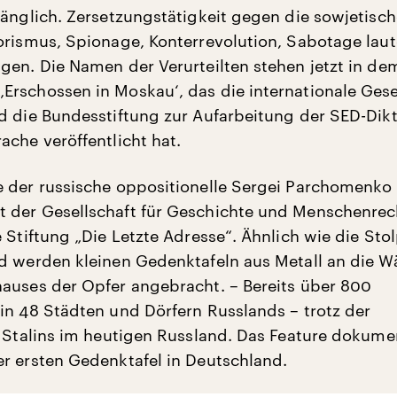
gänglich. Zersetzungstätigkeit gegen die sowjetisc
orismus, Spionage, Konterrevolution, Sabotage laut
gen. Die Namen der Verurteilten stehen jetzt in de
rschossen in Moskau‘, das die internationale Gese
d die Bundesstiftung zur Aufarbeitung der SED-Dikt
ache veröffentlicht hat.
 der russische oppositionelle Sergei Parchomenko
 der Gesellschaft für Geschichte und Menschenrec
 Stiftung „Die Letzte Adresse“. Ähnlich wie die Sto
d werden kleinen Gedenktafeln aus Metall an die 
auses der Opfer angebracht. – Bereits über 800
in 48 Städten und Dörfern Russlands – trotz der
g Stalins im heutigen Russland. Das Feature dokumen
r ersten Gedenktafel in Deutschland.