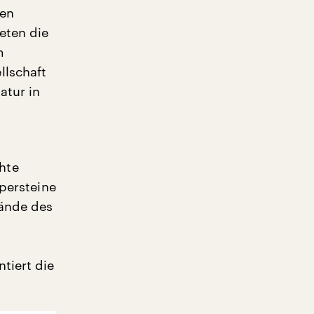
hen
eten die
m
llschaft
atur in
hte
lpersteine
Wände des
tiert die