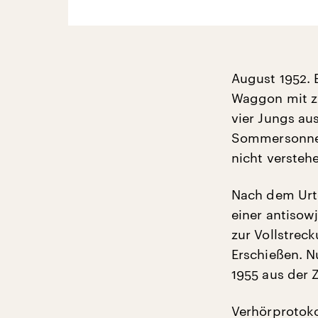
August 1952. 
Waggon mit zu
vier Jungs au
Sommersonne 
nicht versteh
Nach dem Urte
einer antisow
zur Vollstrec
Erschießen. N
1955 aus der 
Verhörprotoko