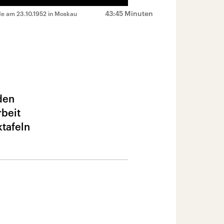
43:45 Minuten
de am 23.10.1952 in Moskau
den
beit
ktafeln