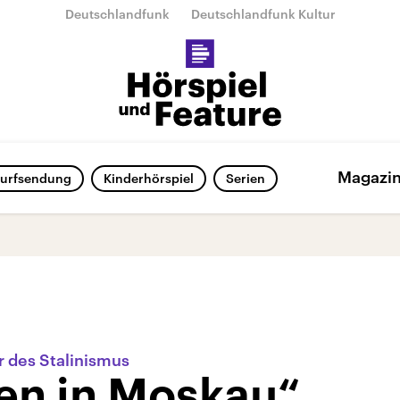
Deutschlandfunk
Deutschlandfunk Kultur
Magazi
urfsendung
Kinderhörspiel
Serien
 des Stalinismus
en in Moskau“