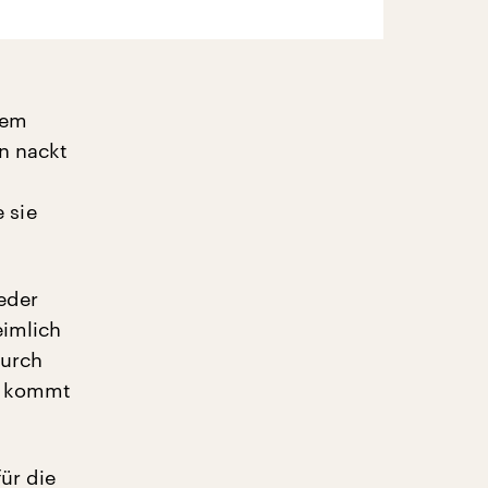
nem
n nackt
 sie
ieder
eimlich
durch
d kommt
ür die