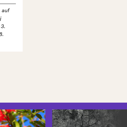
 auf
j
 3.
8.