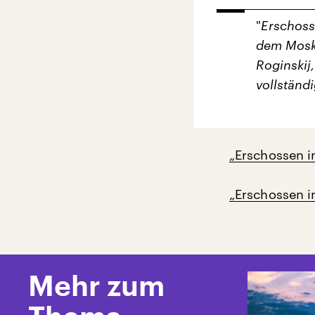
"
Erschoss
dem Moska
Roginskij
vollständ
„Erschossen i
„Erschossen i
Mehr zum