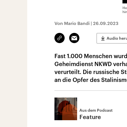
He
hi
Von Mario Bandi
|
26.09.2023
Link
Email
Audio her
kopieren/teilen
Fast 1.000 Menschen wurd
Geheimdienst NKWD verhaf
verurteilt. Die russische S
an die Opfer des Stalinis
Aus dem Podcast
Feature