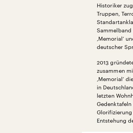
Historiker zu
Truppen, Terr
Standartankla
Sammelband ‚E
‚Memorial‘ un
deutscher Spr
2013 gründete
zusammen mit
‚Memorial‘ die
in Deutschlan
letzten Wohnh
Gedenktafeln 
Glorifizierun
Entstehung de