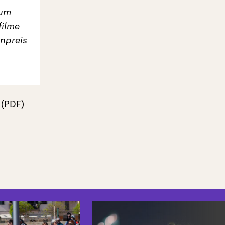
zum
filme
npreis
 (PDF)