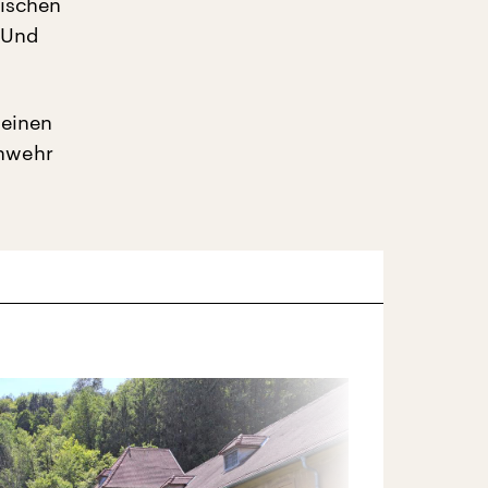
rischen
. Und
seinen
enwehr