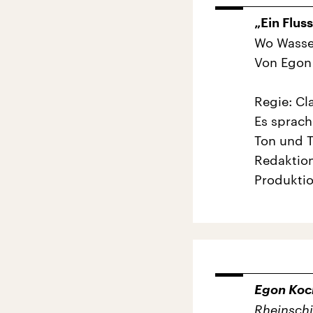
„Ein Flus
Wo Wasser
Von Egon
Regie: Cl
Es sprach
Ton und T
Redaktion
Produkti
Egon Koc
Rheinschif