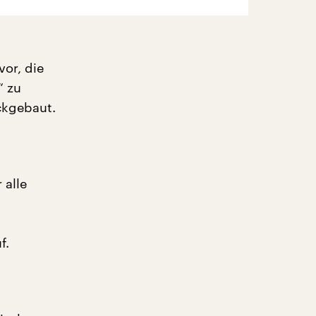
vor, die
“ zu
ckgebaut.
 alle
f.