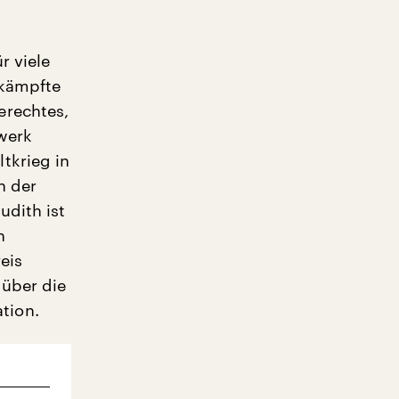
r viele
 kämpfte
erechtes,
lwerk
tkrieg in
h der
udith ist
n
eis
 über die
tion.