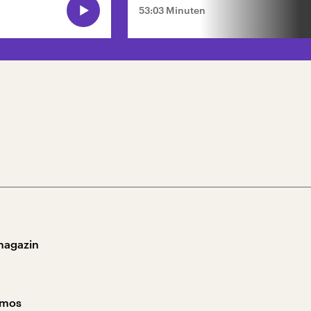
53:03 Minuten
magazin
smos