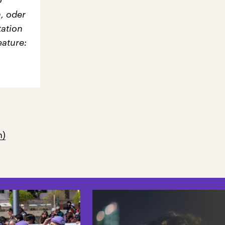
, oder
tation
eature:
n)