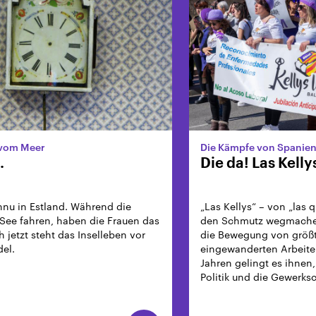
 vom Meer
Die Kämpfe von Spanien
.
Die da! Las Kelly
ihnu in Estland. Während die
„Las Kellys“ – von „las q
See fahren, haben die Frauen das
den Schmutz wegmachen
 jetzt steht das Inselleben vor
die Bewegung von größt
el.
eingewanderten Arbeiter
Jahren gelingt es ihnen
Politik und die Gewerks