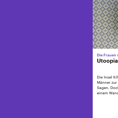
Die Frauen
Utoopia
Die Insel K
Männer zur 
Sagen. Doch
einem Wand