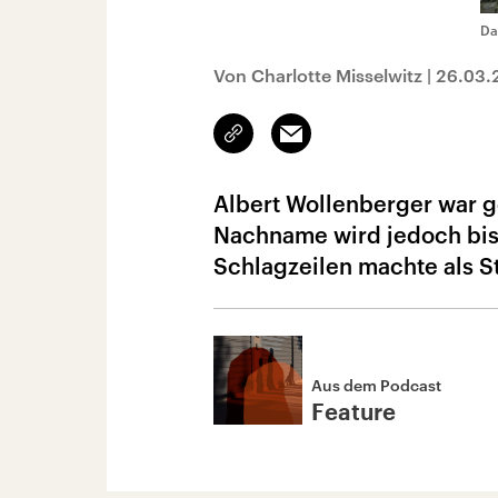
Da
Von Charlotte Misselwitz
|
26.03.
Link
Email
kopieren/teilen
Albert Wollenberger war ge
Nachname wird jedoch bis 
Schlagzeilen machte als St
Aus dem Podcast
Feature