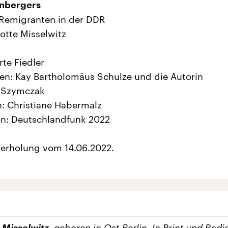
enbergers
 Remigranten in der DDR
otte Misselwitz
rte Fiedler
en: Kay Bartholomäus Schulze und die Autorin
n Szymczak
: Christiane Habermalz
on: Deutschlandfunk 2022
erholung vom 14.06.2022.
 Misselwitz
, geboren in Ost-Berlin. In Print und Radi