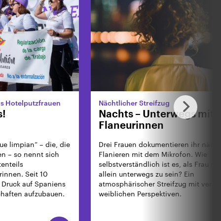
s Hotelputzfrauen
Nächtlicher Streifzug
s!
Nachts – Unterwegs mit d
Flaneurinnen
ue limpian“ – die, die
Drei Frauen dokumentieren ihr nächt
 – so nennt sich
Flanieren mit dem Mikrofon. Wie
enteils
selbstverständlich ist es, als Frau na
innen. Seit 10
allein unterwegs zu sein? Ein
, Druck auf Spaniens
atmosphärischer Streifzug mit vers
chaften aufzubauen.
weiblichen Perspektiven.