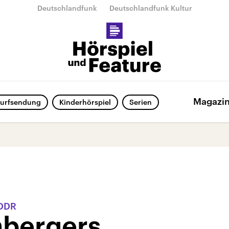
Deutschlandfunk
Deutschlandfunk Kultur
Magazi
urfsendung
Kinderhörspiel
Serien
 DDR
nbergers