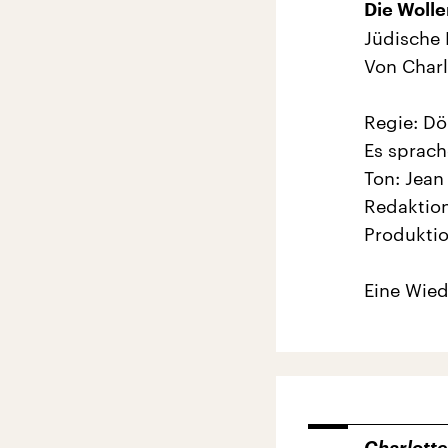
Die Woll
Jüdische
Von Charl
Regie: Dö
Es sprach
Ton: Jea
Redaktion
Produkti
Eine Wied
Charlotte