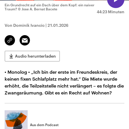
Ein Grundrecht auf ein Dach über dem Kopf: ein naiver
Traum?
© Jose A. Bernat Bacete
44:23 Minuten
Von Dominik Ivancic
|
21.01.2026
Email
Link
kopieren/teilen
Audio herunterladen
• Monolog • „Ich bin der erste im Freundeskreis, der
keinen fixen Schlafplatz mehr hat.“ Die Miete wurde
erhöht, die Teilzeitstelle nicht verlängert – es folgte die
Zwangsräumung. Gibt es ein Recht auf Wohnen?
Aus dem Podcast