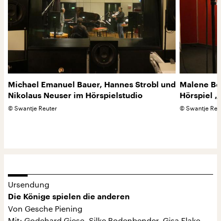
Michael Emanuel Bauer, Hannes Strobl und
Malene Be
Nikolaus Neuser im Hörspielstudio
Hörspiel „
©
Swantje Reuter
©
Swantje Reu
Ursendung
Die Könige spielen die anderen
Von Gesche Piening
Mit: Godehard Giese, Silke Bodenbender, Gisa Flake,