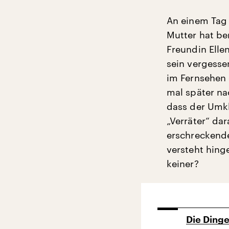
An einem Tag 
Mutter hat be
Freundin Ellen
sein vergesse
im Fernsehen 
mal später na
dass der Umkl
„Verräter“ da
erschreckende
versteht hing
keiner?
Die Ding