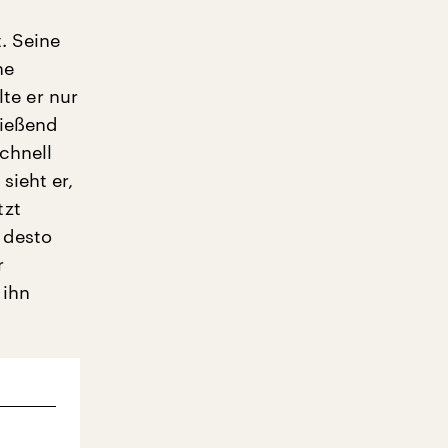
. Seine
ne
lte er nur
ließend
chnell
sieht er,
tzt
 desto
r
 ihn