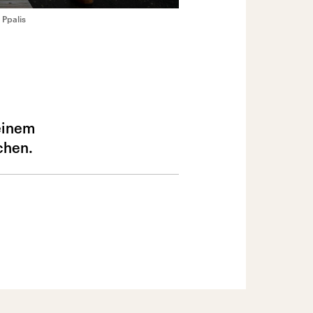
 Ppalis
einem
chen.