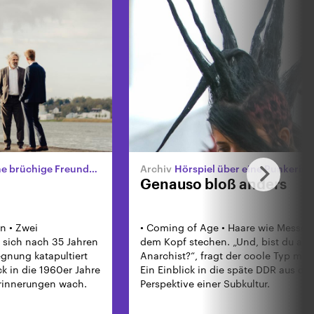
brüchige Freundschaft
Hörspiel über eine Punkerin in
Genauso bloß anders
n • Zwei
• Coming of Age • Haare wie Messer,
n sich nach 35 Jahren
dem Kopf stechen. „Und, bist du au
egnung katapultiert
Anarchist?“, fragt der coole Typ mit 
k in die 1960er Jahre
Ein Einblick in die späte DDR aus der
Erinnerungen wach.
Perspektive einer Subkultur.