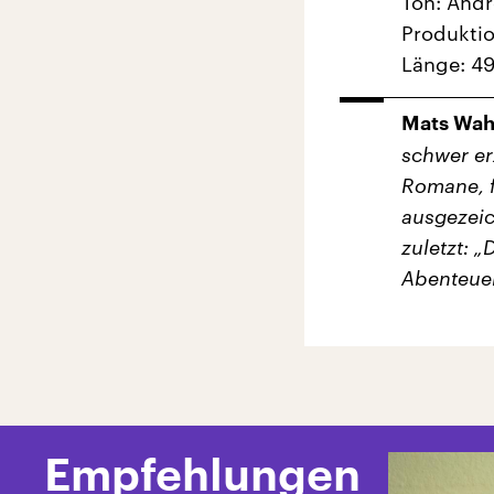
Ton: And
Produktio
Länge: 49
Mats Wah
schwer er
Romane, f
ausgezeic
zuletzt: 
Abenteuer
Empfehlungen