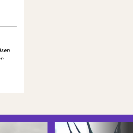
isen
en