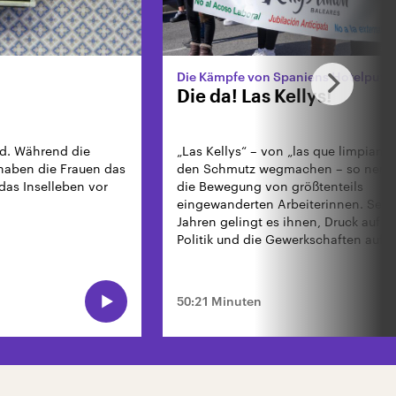
Die Kämpfe von Spaniens Hotelputz
Die da! Las Kellys!
nd. Während die
„Las Kellys“ – von „las que limpian“ –
haben die Frauen das
den Schmutz wegmachen – so nennt
das Inselleben vor
die Bewegung von größtenteils
eingewanderten Arbeiterinnen. Seit 
Jahren gelingt es ihnen, Druck auf 
Politik und die Gewerkschaften aufz
50:21 Minuten