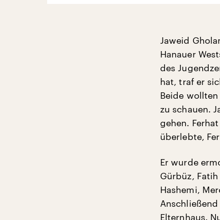
Jaweid Gholam
Hanauer Wests
des Jugendzen
hat, traf er 
Beide wollten
zu schauen. J
gehen. Ferhat
überlebte, Fer
Er wurde ermo
Gürbüz, Fatih
Hashemi, Merc
Anschließend 
Elternhaus. N