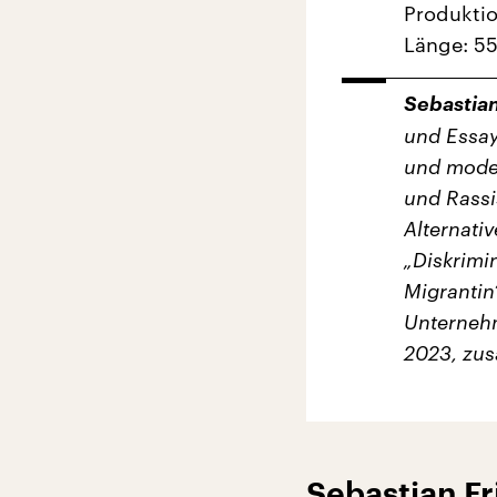
Produkti
Länge: 55
Sebastian
und Essay
und moder
und Rassi
Alternati
„Diskrimi
Migrantin
Unterneh
2023, zus
Sebastian Fr