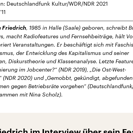
on: Deutschlandfunk Kultur/WDR/NDR 2021
'11
 Friedrich
, 1985 in Halle (Saale) geboren, schreibt 
s, macht Radiofeatures und Fernsehbeiträge, hält Vo
iert Veranstaltungen. Er beschäftigt sich mit Fasch
smus, der Entwicklung des Kapitalismus und seiner
ven, Diskurstheorie und Klassenanalyse. Letzte Featur
nierung im Jobcenter?“ (NDR 2019), „Die Ost-West-
“ (NDR 2020) und „Gemobbt, gekündigt, abgefunden
men gegen Betriebsräte vorgehen“ (Deutschlandfun
ammen mit Nina Scholz).
iedrich im Interview über sein Fe