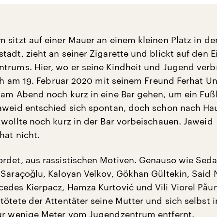
 sitzt auf einer Mauer an einem kleinen Platz in de
tadt, zieht an seiner Zigarette und blickt auf den 
trums. Hier, wo er seine Kindheit und Jugend verb
sich am 19. Februar 2020 mit seinem Freund Ferhat Un
 am Abend noch kurz in eine Bar gehen, um ein Fußb
aweid entschied sich spontan, doch schon nach Ha
 wollte noch kurz in der Bar vorbeischauen. Jaweid
hat nicht.
rdet, aus rassistischen Motiven. Genauso wie Seda
 Saraçoğlu, Kaloyan Velkov, Gökhan Gültekin, Said 
edes Kierpacz, Hamza Kurtović und Vili Viorel Păun
tötete der Attentäter seine Mutter und sich selbst 
ur wenige Meter vom Jugendzentrum entfernt.