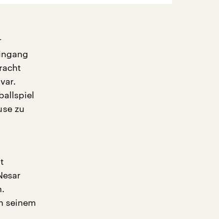
r
Eingang
racht
var.
allspiel
use zu
t
Nesar
.
in seinem