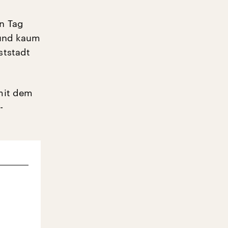
n Tag
 und kaum
ststadt
mit dem
-