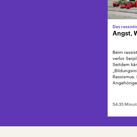
Angst, 
Beim rassi
verlor Serp
Seitdem käm
„Bildungsin
Rassismus. 
Angehörige
54:35 Minu