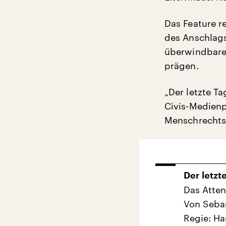
Das Feature r
des Anschlags
überwindbare 
prägen.
„Der letzte T
Civis-Medien
Menschrechts
Der letzt
Das Atten
Von Sebas
Regie: H