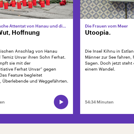
Das rassistische Attentat von Hanau und die Folgen
Die Frauen vom Meer
Wut, Hoffnung
Utoopia.
stischen Anschlag von Hanau
Die Insel Kihnu in Estla
il Temiz Unvar ihren Sohn Ferhat.
Männer zur See fahren, 
pft sie mit der
Sagen. Doch jetzt steht 
itiative Ferhat Unvar“ gegen
einem Wandel.
Das Feature begleitet
, Überlebende und Weggefährten.
ten
54:34 Minuten