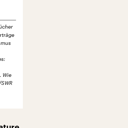
Bücher
rträge
ismus
es:
. Wie
k/SWR
ature