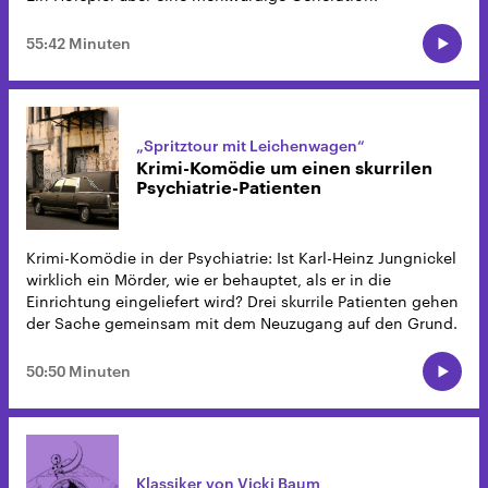
55:42 Minuten
„Spritztour mit Leichenwagen“
Krimi-Komödie um einen skurrilen
Psychiatrie-Patienten
Krimi-Komödie in der Psychiatrie: Ist Karl-Heinz Jungnickel
wirklich ein Mörder, wie er behauptet, als er in die
Einrichtung eingeliefert wird? Drei skurrile Patienten gehen
der Sache gemeinsam mit dem Neuzugang auf den Grund.
50:50 Minuten
Klassiker von Vicki Baum