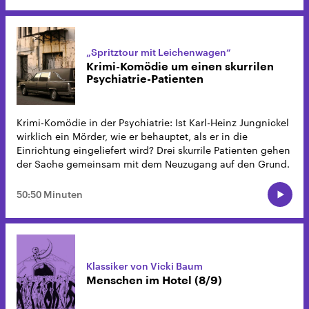
„Spritztour mit Leichenwagen“
Krimi-Komödie um einen skurrilen
Psychiatrie-Patienten
Krimi-Komödie in der Psychiatrie: Ist Karl-Heinz Jungnickel
wirklich ein Mörder, wie er behauptet, als er in die
Einrichtung eingeliefert wird? Drei skurrile Patienten gehen
der Sache gemeinsam mit dem Neuzugang auf den Grund.
50:50 Minuten
Klassiker von Vicki Baum
Menschen im Hotel (8/9)