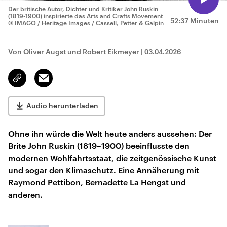
Der britische Autor, Dichter und Kritiker John Ruskin
(1819-1900) inspirierte das Arts and Crafts Movement
52:37 Minuten
© IMAGO / Heritage Images / Cassell, Petter & Galpin
Von Oliver Augst und Robert Eikmeyer
|
03.04.2026
Email
Link
kopieren/teilen
Audio herunterladen
Ohne ihn würde die Welt heute anders aussehen: Der
Brite John Ruskin (1819–1900) beeinflusste den
modernen Wohlfahrtsstaat, die zeitgenössische Kunst
und sogar den Klimaschutz. Eine Annäherung mit
Raymond Pettibon, Bernadette La Hengst und
anderen.