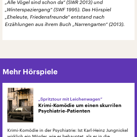
„Alle Vögel sind schon da“ (SWR 2013) und
„Winterspaziergang“ (SWF 1995). Das Hörspiel
„Eheleute, Friedensfreunde“ entstand nach
Erzählungen aus ihrem Buch „Narrengarten“ (2013).
Mehr Hörspiele
„Spritztour mit Leichenwagen“
Krimi-Komödie um einen skurrilen
Psychiatrie-Patienten
Krimi-Komödie in der Psychiatrie: Ist Karl-Heinz Jungnickel
wirklich ein Mörder, wie er behauptet, als er in die