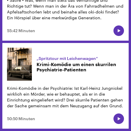
• Satire • Was, wenn man stets das Vernünftige und
Richtige tut? Wenn man in der Ära von Fahrradhelmen und
Apfelsaftschorlen lebt und beinahe alles oki-doki findet?
Ein Hörspiel über eine merkwürdige Generation.
55:42 Minuten
„Spritztour mit Leichenwagen“
Krimi-Komödie um einen skurrilen
Psychiatrie-Patienten
Krimi-Komödie in der Psychiatrie: Ist Karl-Heinz Jungnickel
wirklich ein Mörder, wie er behauptet, als er in die
Einrichtung eingeliefert wird? Drei skurrile Patienten gehen
der Sache gemeinsam mit dem Neuzugang auf den Grund.
50:50 Minuten