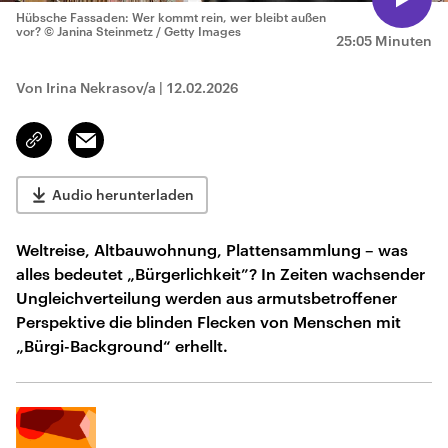
Hübsche Fassaden: Wer kommt rein, wer bleibt außen
vor?
© Janina Steinmetz / Getty Images
25:05 Minuten
Von Irina Nekrasov/a
|
12.02.2026
Email
Link
kopieren/teilen
Audio herunterladen
Weltreise, Altbauwohnung, Plattensammlung – was
alles bedeutet „Bürgerlichkeit”? In Zeiten wachsender
Ungleichverteilung werden aus armutsbetroffener
Perspektive die blinden Flecken von Menschen mit
„Bürgi-Background“ erhellt.