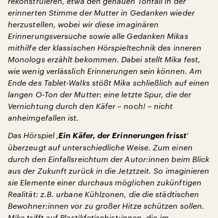
rekonstruieren, etwa den genauen Tonfall in der
erinnerten Stimme der Mutter in Gedanken wieder
herzustellen, wobei wir diese imaginären
Erinnerungsversuche sowie alle Gedanken Mikas
mithilfe der klassischen Hörspieltechnik des inneren
Monologs erzählt bekommen. Dabei stellt Mika fest,
wie wenig verlässlich Erinnerungen sein können. Am
Ende des Tablet-Walks stößt Mika schließlich auf einen
langen O-Ton der Mutter: eine letzte Spur, die der
Vernichtung durch den Käfer – noch! – nicht
anheimgefallen ist.
Das Hörspiel ‚
Ein Käfer, der Erinnerungen frisst
‘
überzeugt auf unterschiedliche Weise. Zum einen
durch den Einfallsreichtum der Autor:innen beim Blick
aus der Zukunft zurück in die Jetztzeit. So imaginieren
sie Elemente einer durchaus möglichen zukünftigen
Realität: z.B. urbane Kühlzonen, die die städtischen
Bewohner:innen vor zu großer Hitze schützen sollen.
Mika trifft auf Plastikfetischist:innen, die im