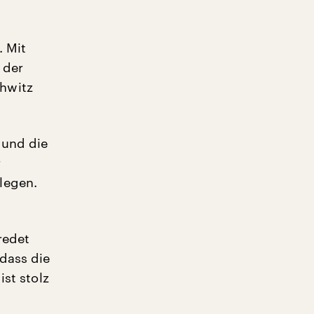
. Mit
 der
hwitz
 und die
r
legen.
redet
 dass die
ist stolz