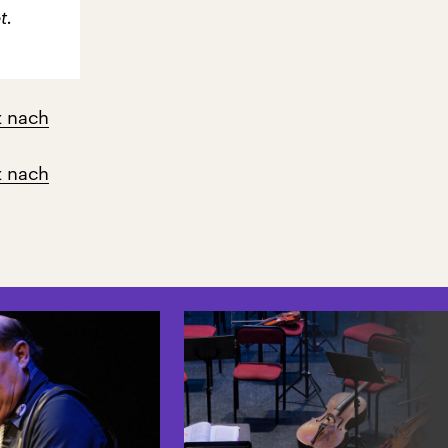
t.
z nach
z nach