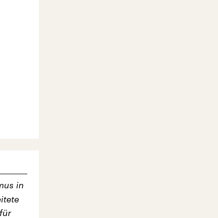
mus in
itete
für