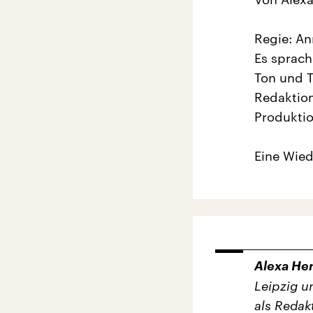
Regie: An
Es sprach
Ton und 
Redaktion
Produkti
Eine Wie
Alexa He
Leipzig u
als Redakt