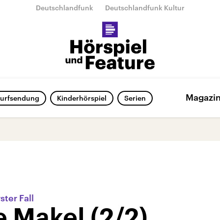
Deutschlandfunk
Deutschlandfunk Kultur
Magazi
urfsendung
Kinderhörspiel
Serien
ter Fall
 Makel (2/2)