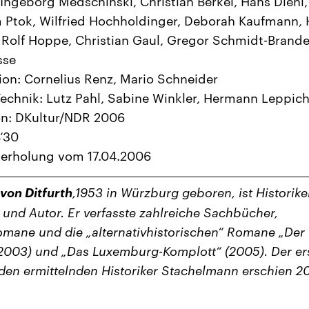
Ingeborg Medschinski, Christian Berkel, Hans Diehl,
 Ptok, Wilfried Hochholdinger, Deborah Kaufmann,
 Rolf Hoppe, Christian Gaul, Gregor Schmidt-Brande
sse
on: Cornelius Renz, Mario Schneider
echnik: Lutz Pahl, Sabine Winkler, Hermann Leppic
on: DKultur/NDR 2006
4‘30
derholung vom 17.04.2006
 von Ditfurth
,1953 in Würzburg geboren, ist Historike
t und Autor. Er verfasste zahlreiche Sachbücher,
omane und die „alternativhistorischen“ Romane „Der
2003) und „Das Luxemburg-Komplott“ (2005). Der er
den ermittelnden Historiker Stachelmann erschien 2