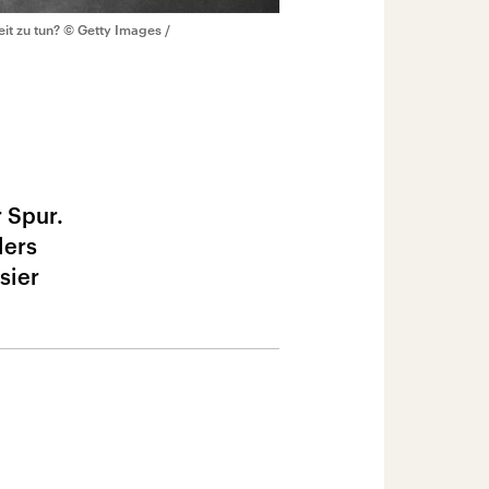
it zu tun?
© Getty Images /
 Spur.
lers
sier