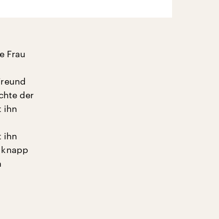
e Frau
Freund
chte der
t ihn
 ihn
r knapp
h