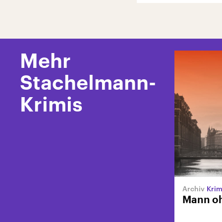
Mehr
Stachelmann-
Krimis
Krim
Mann oh