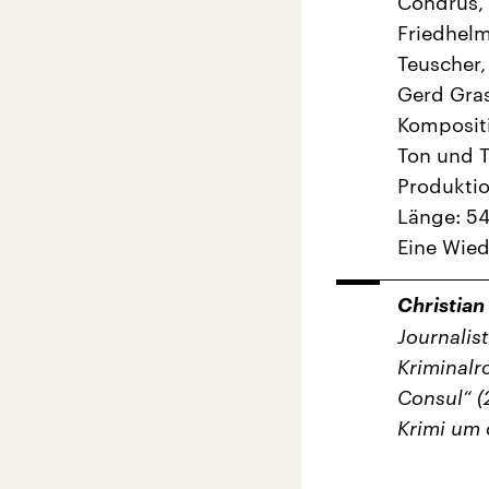
Condrus, 
Friedhelm
Teuscher,
Gerd Gra
Kompositi
Ton und T
Produkti
Länge: 5
Eine Wie
Christian
Journalis
Kriminalr
Consul“ (
Krimi um 