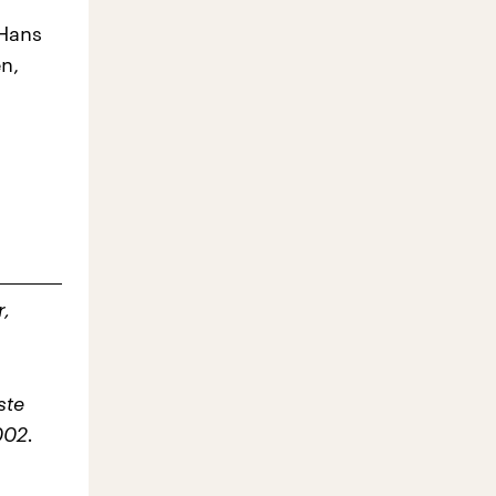
 Hans
n,
h
r,
ste
002.