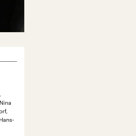
,
 Nina
rf,
 Hans-