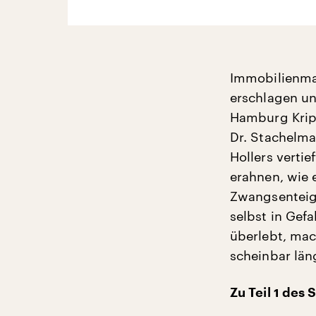
Immobilienmak
erschlagen un
Hamburg Krip
Dr. Stachelma
Hollers vertie
erahnen, wie 
Zwangsenteig
selbst in Ge
überlebt, mac
scheinbar län
Zu Teil 1 des