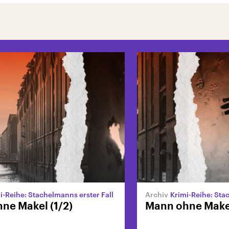
i-Reihe: Stachelmanns erster Fall
Krimi-Reihe: Sta
ne Makel (1/2)
Mann ohne Makel