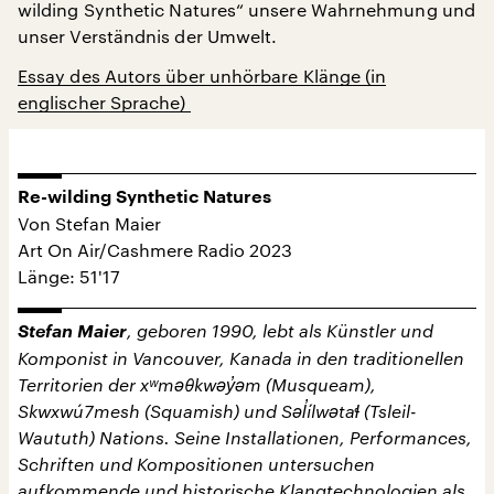
wilding Synthetic Natures“ unsere Wahrnehmung und
unser Verständnis der Umwelt.
Essay des Autors über unhörbare Klänge (in
englischer Sprache)
Re-wilding Synthetic Natures
Von Stefan Maier
Art On Air/Cashmere Radio 2023
Länge: 51'17
Stefan Maier
, geboren 1990, lebt als Künstler und
Komponist in Vancouver, Kanada in den traditionellen
Territorien der xʷməθkwəy̓əm (Musqueam),
Skwxwú7mesh (Squamish) und Səl̓ílwətaɬ (Tsleil-
Waututh) Nations. Seine Installationen, Performances,
Schriften und Kompositionen untersuchen
aufkommende und historische Klangtechnologien als