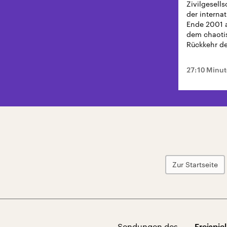
Zivilgesells
der interna
Ende 2001 a
dem chaoti
Rückkehr de
nichts gebl
27:10 Minu
Zur Startseite
Sendungen des
Freispiel