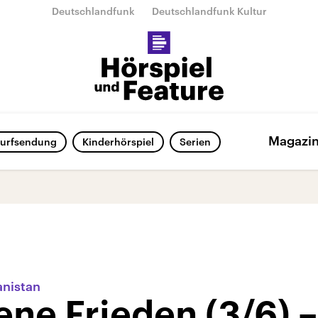
Deutschlandfunk
Deutschlandfunk Kultur
Magazi
urfsendung
Kinderhörspiel
Serien
anistan
ene Frieden (3/6) –