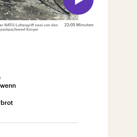
22:05 Minuten
er NATO-Luftangriff zwei von den
pa/epa/Jawed Kargar
n
, wenn
rbrot