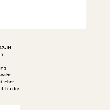
 COIN
in
ung,
weist.
utscher
hl in der