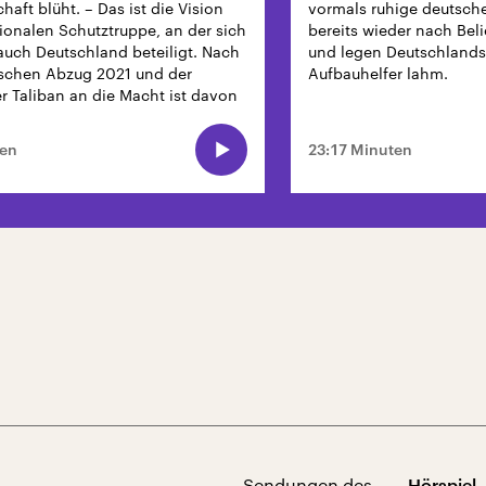
chaft blüht. – Das ist die Vision
vormals ruhige deutsche
tionalen Schutztruppe, an der sich
bereits wieder nach Bel
uch Deutschland beteiligt. Nach
und legen Deutschlands
schen Abzug 2021 und der
Aufbauhelfer lahm.
r Taliban an die Macht ist davon
ieben.
ten
23:17 Minuten
Sendungen des
Hörspiel