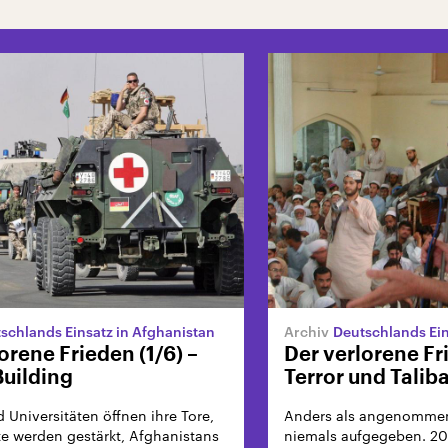
schlands Einsatz in Afghanistan
Deutschlands Ein
orene Frieden (1/6) –
Der verlorene Fr
Building
Terror und Talib
 Universitäten öffnen ihre Tore,
Anders als angenommen
e werden gestärkt, Afghanistans
niemals aufgegeben. 2