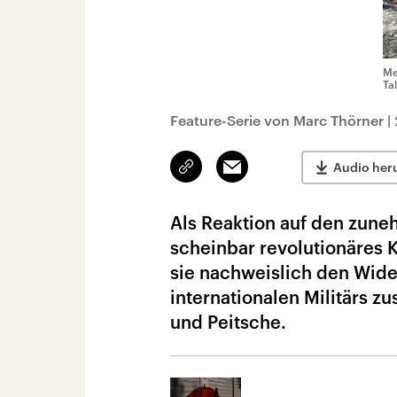
Me
Ta
Feature-Serie von Marc Thörner
|
Link
Email
Audio her
kopieren/teilen
Als Reaktion auf den zun
scheinbar revolutionäres K
sie nachweislich den Wide
internationalen Militärs 
und Peitsche.