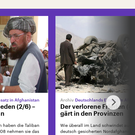
satz in Afghanistan
Deutschlands Einsatz in Afgh
ieden (2/6) –
Der verlorene Frieden (4/
an
gärt in den Provinzen
 haben die Taliban
Wie überall im Land schwindet auch
008 nehmen sie das
deutsch gesicherten Nordafghanista