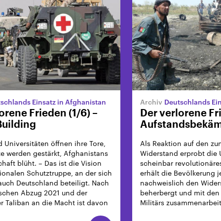
schlands Einsatz in Afghanistan
Deutschlands Ein
orene Frieden (1/6) –
Der verlorene Fr
Building
Aufstandsbekä
 Universitäten öffnen ihre Tore,
Als Reaktion auf den 
e werden gestärkt, Afghanistans
Widerstand erprobt die
chaft blüht. – Das ist die Vision
scheinbar revolutionäre
tionalen Schutztruppe, an der sich
erhält die Bevölkerung je
uch Deutschland beteiligt. Nach
nachweislich den Wider
schen Abzug 2021 und der
beherbergt und mit den 
r Taliban an die Macht ist davon
Militärs zusammenarbeit
ieben.
Kombination aus Zucker