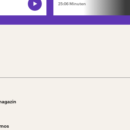
25:06 Minuten
magazin
smos