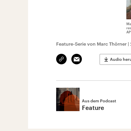
Ma
re
AP
Feature-Serie von Marc Thörner
|
Link
Email
Audio her
kopieren/teilen
Aus dem Podcast
Feature