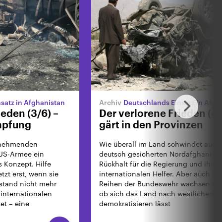
satz in Afghanistan
Deutschlands Einsatz in Afgh
ieden (3/6) –
Der verlorene Frieden (4/
mpfung
gärt in den Provinzen
zunehmenden
Wie überall im Land schwindet auch
 US-Armee ein
deutsch gesicherten Nordafghanista
s Konzept. Hilfe
Rückhalt für die Regierung und ihre
tzt erst, wenn sie
internationalen Helfer. Aber auch in
stand nicht mehr
Reihen der Bundeswehr wachsen die 
internationalen
ob sich das Land nach westlichem V
et – eine
demokratisieren lässt
brot und Peitsche.