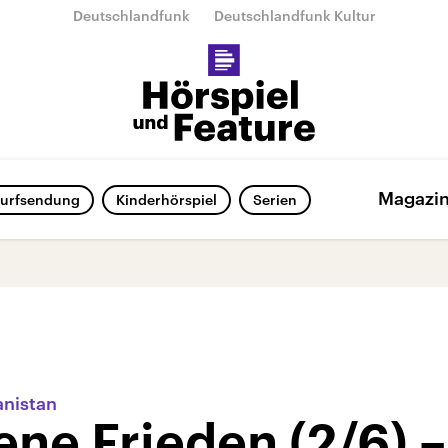
Deutschlandfunk
Deutschlandfunk Kultur
Magazi
urfsendung
Kinderhörspiel
Serien
anistan
ene Frieden (2/6) –