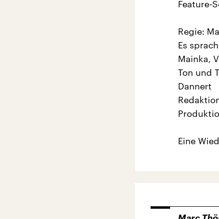
Feature-S
Regie: Ma
Es sprach
Mainka, V
Ton und T
Dannert
Redaktion
Produktio
Eine Wie
Marc Thö