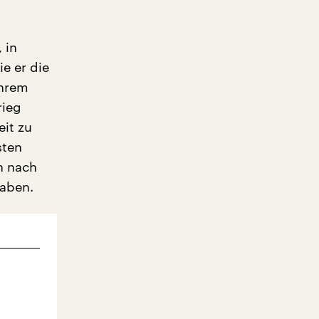
 in
e er die
ihrem
rieg
eit zu
sten
h nach
haben.