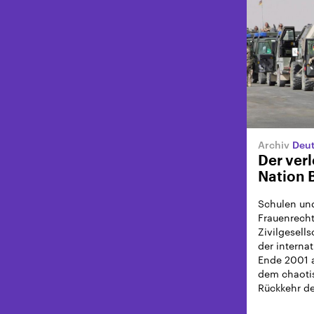
Deut
Der verl
Nation 
Schulen und
Frauenrecht
Zivilgesells
der interna
Ende 2001 a
dem chaoti
Rückkehr de
nichts gebl