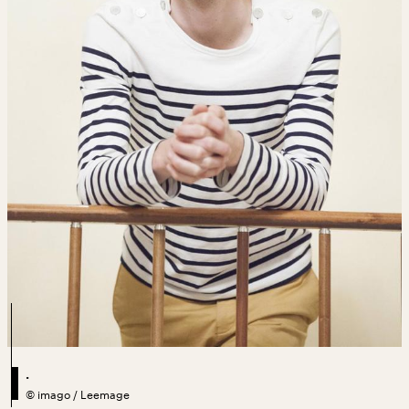
.
©
imago / Leemage