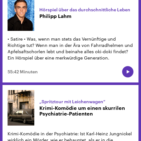
Hörspiel über das durchschnittliche Leben
Philipp Lahm
• Satire • Was, wenn man stets das Vernünftige und
Richtige tut? Wenn man in der Ära von Fahrradhelmen und
Apfelsaftschorlen lebt und beinahe alles oki-doki findet?
Ein Hörspiel über eine merkwürdige Generation.
55:42 Minuten
„Spritztour mit Leichenwagen“
Krimi-Komödie um einen skurrilen
Psychiatrie-Patienten
Krimi-Komödie in der Psychiatrie: Ist Karl-Heinz Jungnickel
wirklich ein Mörder, wie er behauptet, als er in die