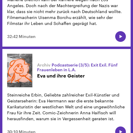
Angeles. Doch nach der Machtergreifung der Nazis war
klar, dass sie nicht mehr zurück nach Deutschland wollte.
Filmemacherin Uisenma Borchu erzählt, wie sehr der
Filmstar ihr Leben und Schaffen geprägt hat.
32:42 Minuten
Podcastserie (3/5): Exit Exil. Fünf
Frauenleben in L.A.
Eva und ihre Geister
Steinreiche Erbin, Geliebte zahlreicher Exil-Künstler und
Geisterseherin: Eva Herrmann war die erste bekannte
Karikaturistin der westlichen Welt und eine ungewöhnliche
Frau für ihre Zeit. Comic-Zeichnerin Anna Haifisch will
herausfinden, warum sie in Vergessenheit geraten ist.
30:10 Minuten