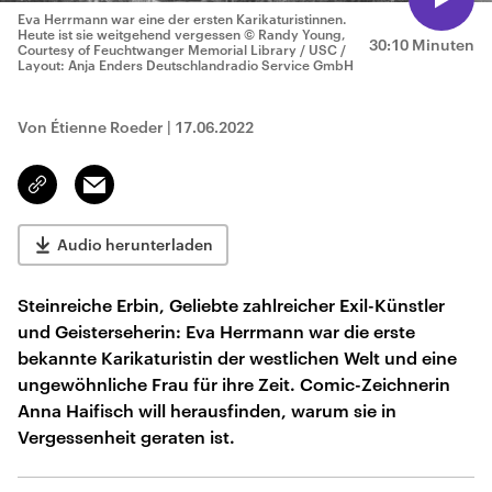
Eva Herrmann war eine der ersten Karikaturistinnen.
Heute ist sie weitgehend vergessen
© Randy Young,
30:10 Minuten
Courtesy of Feuchtwanger Memorial Library / USC /
Layout: Anja Enders Deutschlandradio Service GmbH
Von Étienne Roeder
|
17.06.2022
Email
Link
kopieren/teilen
Audio herunterladen
Steinreiche Erbin, Geliebte zahlreicher Exil-Künstler
und Geisterseherin: Eva Herrmann war die erste
bekannte Karikaturistin der westlichen Welt und eine
ungewöhnliche Frau für ihre Zeit. Comic-Zeichnerin
Anna Haifisch will herausfinden, warum sie in
Vergessenheit geraten ist.