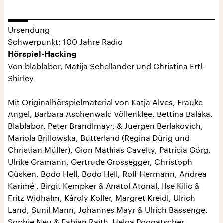
Ursendung
Schwerpunkt: 100 Jahre Radio
Hörspiel-Hacking
Von blablabor, Matija Schellander und Christina Ertl-
Shirley
Mit Originalhörspielmaterial von Katja Alves, Frauke
Angel, Barbara Aschenwald Völlenklee, Bettina Balàka,
Blablabor, Peter Brandlmayr, & Juergen Berlakovich,
Mariola Brillowska, Butterland (Regina Dürig und
Christian Müller), Gion Mathias Cavelty, Patricia Görg,
Ulrike Gramann, Gertrude Grossegger, Christoph
Güsken, Bodo Hell, Bodo Hell, Rolf Hermann, Andrea
Karimé , Birgit Kempker & Anatol Atonal, Ilse Kilic &
Fritz Widhalm, Károly Koller, Margret Kreidl, Ulrich
Land, Sunil Mann, Johannes Mayr & Ulrich Bassenge,
Sophie Neu & Fabian Raith, Helga Poggatscher,