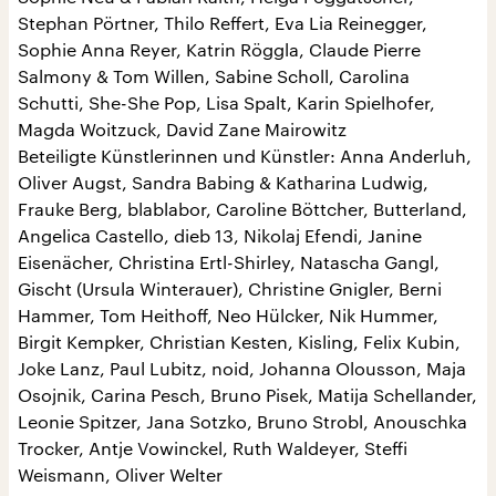
Stephan Pörtner, Thilo Reffert, Eva Lia Reinegger,
Sophie Anna Reyer, Katrin Röggla, Claude Pierre
Salmony & Tom Willen, Sabine Scholl, Carolina
Schutti, She-She Pop, Lisa Spalt, Karin Spielhofer,
Magda Woitzuck, David Zane Mairowitz
Beteiligte Künstlerinnen und Künstler: Anna Anderluh,
Oliver Augst, Sandra Babing & Katharina Ludwig,
Frauke Berg, blablabor, Caroline Böttcher, Butterland,
Angelica Castello, dieb 13, Nikolaj Efendi, Janine
Eisenächer, Christina Ertl-Shirley, Natascha Gangl,
Gischt (Ursula Winterauer), Christine Gnigler, Berni
Hammer, Tom Heithoff, Neo Hülcker, Nik Hummer,
Birgit Kempker, Christian Kesten, Kisling, Felix Kubin,
Joke Lanz, Paul Lubitz, noid, Johanna Olousson, Maja
Osojnik, Carina Pesch, Bruno Pisek, Matija Schellander,
Leonie Spitzer, Jana Sotzko, Bruno Strobl, Anouschka
Trocker, Antje Vowinckel, Ruth Waldeyer, Steffi
Weismann, Oliver Welter