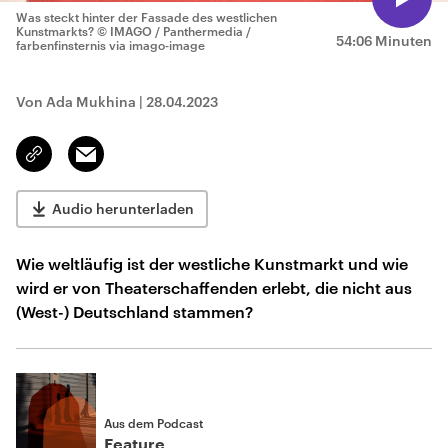
Was steckt hinter der Fassade des westlichen
Kunstmarkts?
© IMAGO / Panthermedia /
54:06 Minuten
farbenfinsternis via imago-image
Von Ada Mukhina
|
28.04.2023
Email
Link
kopieren/teilen
Audio herunterladen
Wie weltläufig ist der westliche Kunstmarkt und wie
wird er von Theaterschaffenden erlebt, die nicht aus
(West-) Deutschland stammen?
Aus dem Podcast
Feature