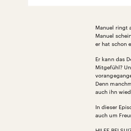
Manuel ringt 
Manuel schein
er hat schon 
Er kann das D
Mitgefühl? Un
vorangegangen
Denn manchmal
auch ihn wied
In dieser Epi
auch um Freun
HILFE BEI SU