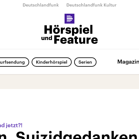
Deutschlandfunk
Deutschlandfunk Kultur
Magazi
urfsendung
Kinderhörspiel
Serien
nd jetzt?!
n, Suizidgedanken