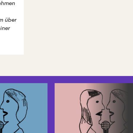
Rahmen
m über
einer