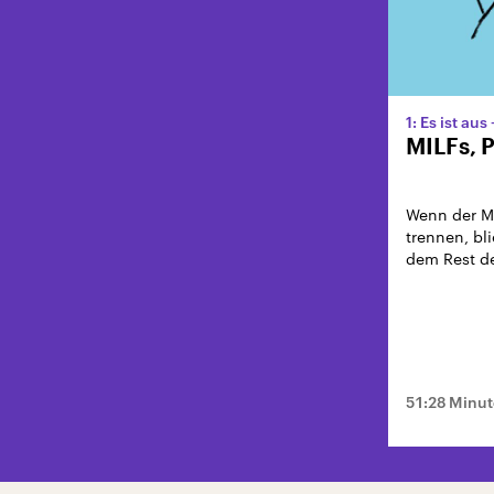
1: Es ist aus
MILFs, P
Wenn der Me
trennen, bl
dem Rest de
51:28 Minu