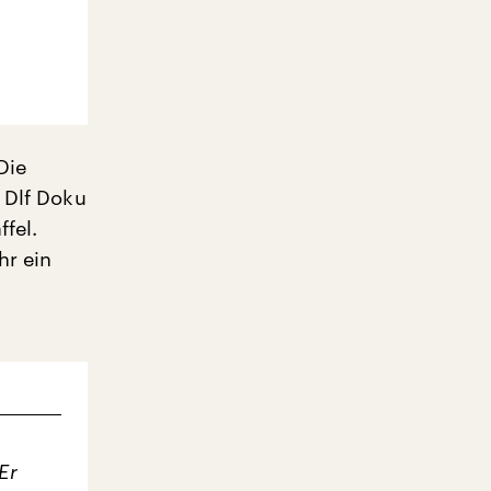
Die
 Dlf Doku
fel.
hr ein
Er