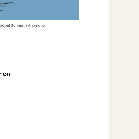
stóbal Schmal/artnomono
chon