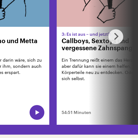
3: Es ist aus – und jetzt?!
no und Metta
Callboys, Sextoys und
vergessene Zahnspange
darin wäre, sich zu
Ein Trennung reißt einem das Herz he
ur ihm, sondern auch
aber dafür kann sie einem helfen, a
s erspart.
Körperteile neu zu entdecken. Oder 
sich selbst.
54:51 Minuten