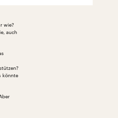
ur wie?
ie, auch
as
stützen?
s könnte
 Aber