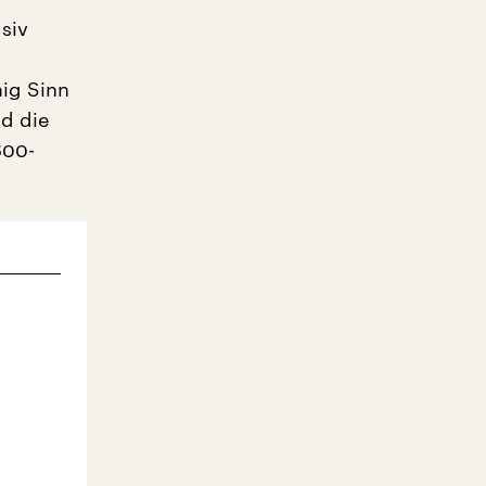
siv
nig Sinn
nd die
800-