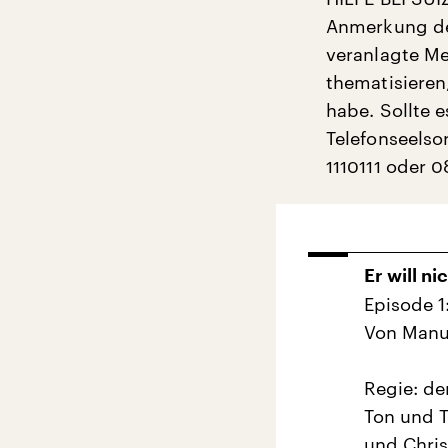
Anmerkung der
veranlagte Me
thematisieren
habe. Sollte 
Telefonseelso
1110111 oder 
Er will ni
Episode 
Von Manu
Regie: de
Ton und T
und Chri